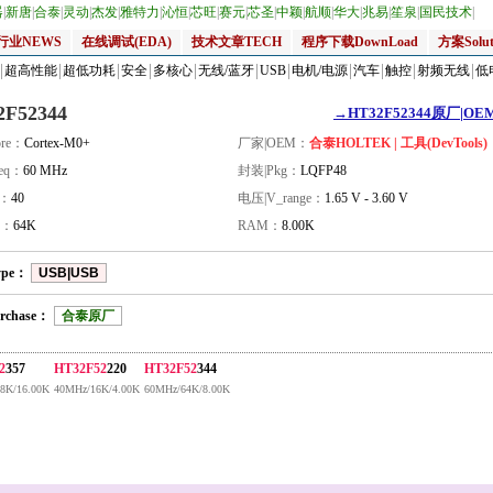
器
|
新唐
|
合泰
|
灵动
|
杰发
|
雅特力
|
沁恒
|
芯旺
|
赛元
|
芯圣
|
中颖
|
航顺
|
华大
|
兆易
|
笙泉
|
国民技术
|
行业NEWS
在线调试(EDA)
技术文章TECH
程序下载DownLoad
方案Solut
超高性能
超低功耗
安全
多核心
无线/蓝牙
USB
电机/电源
汽车
触控
射频无线
低
2F52344
→HT32F52344原厂|OEM
re：
Cortex-M0+
厂家|OEM：
合泰HOLTEK | 工具(DevTools)
eq：
60 MHz
封装|Pkg：
LQFP48
量：
40
电压|V_range：
1.65 V - 3.60 V
H：
64K
RAM：
8.00K
ype：
USB|USB
rchase：
合泰原厂
2
357
HT32F52
220
HT32F52
344
8K/16.00K
40MHz/16K/4.00K
60MHz/64K/8.00K