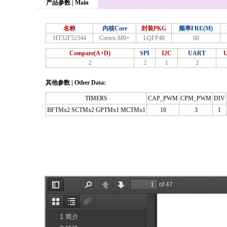
产品参数 | Main
名称
内核Core
封装PKG
频率FRE(M)
HT32F52344
Cortex-M0+
LQFP48
60
Compare(A+D)
SPI
I2C
UART
2
2
1
2
其他参数 | Other Data:
TIMERS
CAP_PWM
CPM_PWM
DIV
BFTMx2 SCTMx2 GPTMx1 MCTMx1
10
3
1