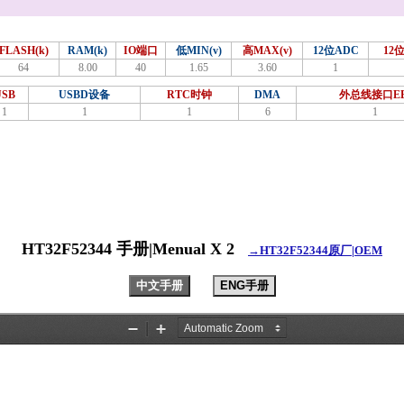
FLASH(k)
RAM(k)
IO端口
低MIN(v)
高MAX(v)
12位ADC
12
64
8.00
40
1.65
3.60
1
USB
USBD设备
RTC时钟
DMA
外总线接口EB
1
1
1
6
1
HT32F52344 手册|Menual X 2
→HT32F52344原厂|OEM
中文手册
ENG手册