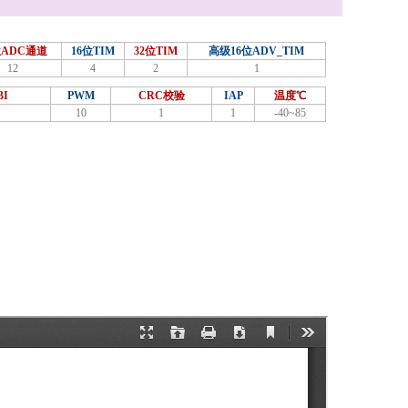
位ADC通道
16位TIM
32位TIM
高级16位ADV_TIM
12
4
2
1
I
PWM
CRC校验
IAP
温度℃
10
1
1
-40~85