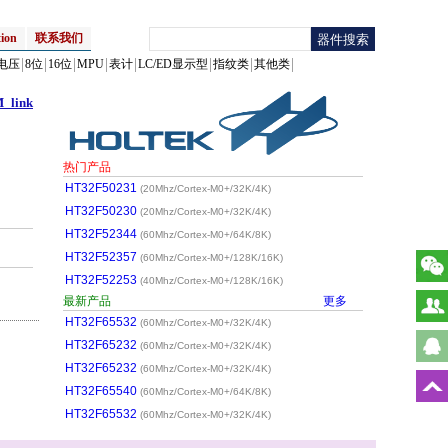
ion
联系我们
电压
8位
16位
MPU
表计
LC/ED显示型
指纹类
其他类
_link
热门产品
HT32F50231
(20Mhz/Cortex-M0+/32K/4K)
HT32F50230
(20Mhz/Cortex-M0+/32K/4K)
HT32F52344
(60Mhz/Cortex-M0+/64K/8K)
HT32F52357
(60Mhz/Cortex-M0+/128K/16K)
HT32F52253
(40Mhz/Cortex-M0+/128K/16K)
最新产品
更多
HT32F65532
(60Mhz/Cortex-M0+/32K/4K)
HT32F65232
(60Mhz/Cortex-M0+/32K/4K)
HT32F65232
(60Mhz/Cortex-M0+/32K/4K)
HT32F65540
(60Mhz/Cortex-M0+/64K/8K)
HT32F65532
(60Mhz/Cortex-M0+/32K/4K)