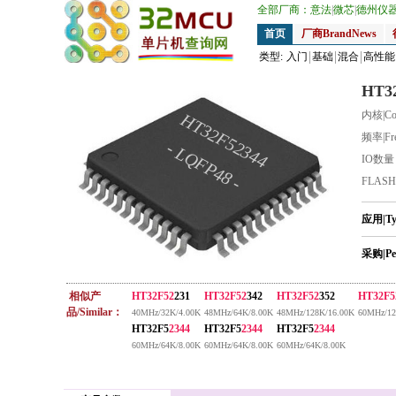
全部厂商：
意法
|
微芯
|
德州仪
首页
厂商BrandNews
类型:
入门
基础
混合
高性能
HT3
内核|Co
HT32F52344
频率|Fr
- LQFP48 -
IO数
FLAS
应用|T
采购|Pe
相似产
HT32F52
231
HT32F52
342
HT32F52
352
HT32F5
品/Similar：
40MHz/32K/4.00K
48MHz/64K/8.00K
48MHz/128K/16.00K
60MHz/12
HT32F5
2344
HT32F5
2344
HT32F5
2344
60MHz/64K/8.00K
60MHz/64K/8.00K
60MHz/64K/8.00K