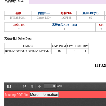
产品参数 | Main
名称
内核Core
封装PKG
频率FRE(M)
HT32F54241
Cortex-M0+
LQFP48
60
32位TIM
高级16位ADV_TIM
SPI
2
1
2
其他参数 | Other Data:
TIMERS
CAP_PWM
CPM_PWM
DIV
BFTMx2 SCTMx2 GPTMx1 MCTMx1
10
3
1
HT32