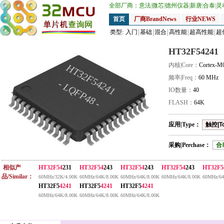
全部厂商：
意法
|
微芯
|
德州仪器
|
新唐
|
合泰
|
灵
首页
厂商BrandNews
行业NEWS
类型:
入门
基础
混合
高性能
超高性能
超
HT32F54241
内核|Core：
Cortex-M
HT32F54241
频率|Freq：
60 MHz
- LQFP48 -
IO数量：
40
FLASH：
64K
应用|Type：
触控|T
采购|Perchase：
合
相似产
HT32F54
231
HT32F54
243
HT32F54
243
HT32F54
243
HT32F5
品/Similar：
60MHz/32K/4.00K
60MHz/64K/8.00K
60MHz/64K/8.00K
60MHz/64K/8.00K
60MHz/64
HT32F5
4241
HT32F5
4241
HT32F5
4241
60MHz/64K/8.00K
60MHz/64K/8.00K
60MHz/64K/8.00K