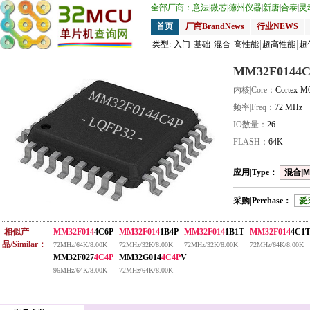
全部厂商：
意法
|
微芯
|
德州仪器
|
新唐
|
合泰
|
灵
首页
厂商BrandNews
行业NEWS
类型:
入门
基础
混合
高性能
超高性能
超
MM32F0144C
内核|Core：
Cortex-M
MM32F0144C4P
频率|Freq：
72 MHz
- LQFP32 -
IO数量：
26
FLASH：
64K
应用|Type：
混合|M
采购|Perchase：
爱
相似产
MM32F014
4C6P
MM32F014
1B4P
MM32F014
1B1T
MM32F014
4C1
品/Similar：
72MHz/64K/8.00K
72MHz/32K/8.00K
72MHz/32K/8.00K
72MHz/64K/8.00K
MM32F027
4C4P
MM32G014
4C4P
V
96MHz/64K/8.00K
72MHz/64K/8.00K