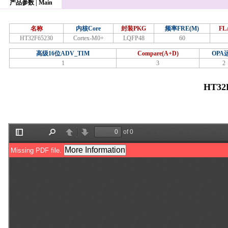
产品参数 | Main
名称
内核Core
封装PKG
频率FRE(M)
FL
HT32F65230
Cortex-M0+
LQFP48
60
高级16位ADV_TIM
Compare(A+D)
OPA
1
3
2
HT32