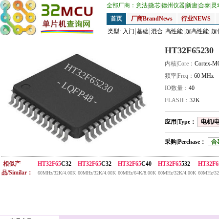
全部厂商：
意法
|
微芯
|
德州仪器
|
新唐
|
合泰
|
灵
首页
厂商BrandNews
行业NEWS
类型:
入门
基础
混合
高性能
超高性能
超
HT32F65230
内核|Core：
Cortex-M
HT32F65230
频率|Freq：
60 MHz
- LQFP48 -
IO数量：
40
FLASH：
32K
应用|Type：
电机/电
采购|Perchase：
合
相似产
HT32F65
C32
HT32F65
C32
HT32F65
C40
HT32F65
532
HT32F6
品/Similar：
60MHz/32K/4.00K
60MHz/32K/4.00K
60MHz/64K/8.00K
60MHz/32K/4.00K
60MHz/32