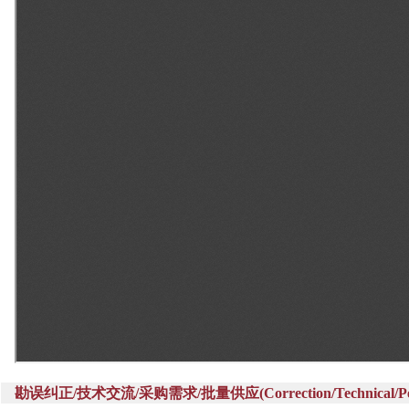
勘误纠正/技术交流/采购需求/批量供应(Correction/Technical/Perch