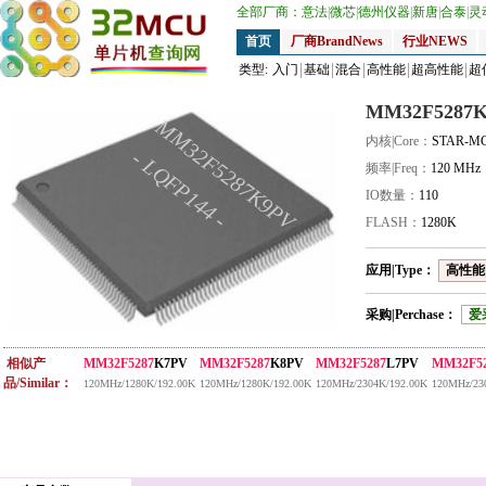
全部厂商：
意法
|
微芯
|
德州仪器
|
新唐
|
合泰
|
灵
首页
厂商BrandNews
行业NEWS
类型:
入门
基础
混合
高性能
超高性能
超
MM32F5287
MM32F5287K9PV
内核|Core：
STAR-M
- LQFP144 -
频率|Freq：
120 MHz
IO数量：
110
FLASH：
1280K
应用|Type：
高性能|
采购|Perchase：
爱
相似产
MM32F5287
K7PV
MM32F5287
K8PV
MM32F5287
L7PV
MM32F5
品/Similar：
120MHz/1280K/192.00K
120MHz/1280K/192.00K
120MHz/2304K/192.00K
120MHz/23