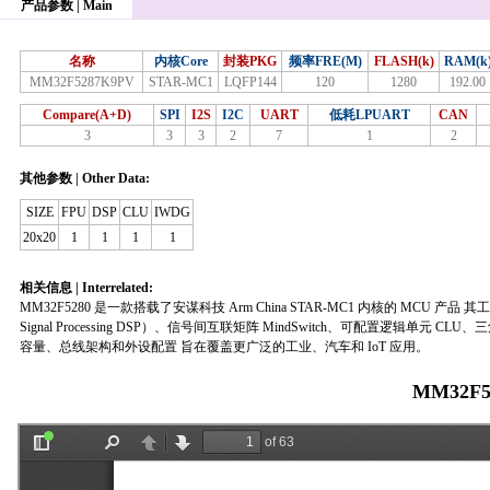
产品参数 | Main
名称
内核Core
封装PKG
频率FRE(M)
FLASH(k)
RAM(k
MM32F5287K9PV
STAR-MC1
LQFP144
120
1280
192.00
Compare(A+D)
SPI
I2S
I2C
UART
低耗LPUART
CAN
3
3
3
2
7
1
2
其他参数 | Other Data:
SIZE
FPU
DSP
CLU
IWDG
20x20
1
1
1
1
相关信息 | Interrelated:
MM32F5280 是一款搭载了安谋科技 Arm China STAR-MC1 内核的 MCU 产品 其工作频
Signal Processing DSP）、信号间互联矩阵 MindSwitch、可配置逻辑
容量、总线架构和外设配置 旨在覆盖更广泛的工业、汽车和 IoT 应用。
MM32F5