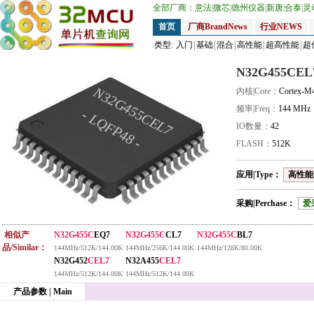
全部厂商：
意法
|
微芯
|
德州仪器
|
新唐
|
合泰
|
灵
首页
厂商BrandNews
行业NEWS
类型:
入门
基础
混合
高性能
超高性能
超
N32G455CEL
N32G455CEL7
内核|Core：
Cortex-M
频率|Freq：
144 MHz
- LQFP48 -
IO数量：
42
FLASH：
512K
应用|Type：
高性能|
采购|Perchase：
爱
相似产
N32G455C
EQ7
N32G455C
CL7
N32G455C
BL7
品/Similar：
144MHz/512K/144.00K
144MHz/256K/144.00K
144MHz/128K/80.00K
N32G452
CEL7
N32A455
CEL7
144MHz/512K/144.00K
144MHz/512K/144.00K
产品参数 | Main