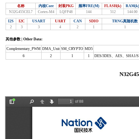
名称
内核Core
封装PKG
频率FRE(M)
FLASH(k)
RAM(k
N32G455CEL7
Cortex-M4
LQFP48
144
512
144.00
I2S
I2C
USART
UART
CAN
SDIO
TRNG真随机数
2
3
3
4
2
1
1
其他参数 | Other Data:
Complementary_PWM
DMA_Unit
SM_CRYPTO
MD5
6
2
1
1
DES/3DES、AES、SHA1/
N32G4