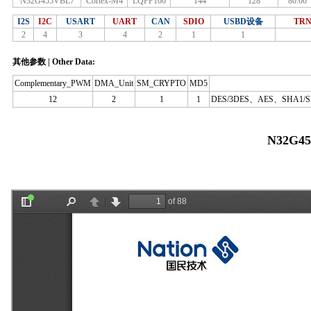
N32G455VBL7
Cortex-M4
LQFP100
144
128
80.00
I2S
I2C
USART
UART
CAN
SDIO
USBD设备
TR
2
4
3
4
2
1
1
其他参数 | Other Data:
Complementary_PWM
DMA_Unit
SM_CRYPTO
MD5
12
2
1
1
DES/3DES、AES、SHA1/
N32G4