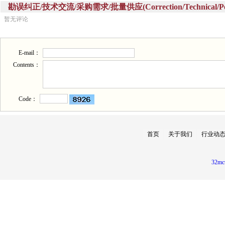
勘误纠正/技术交流/采购需求/批量供应(Correction/Technical/Perch
暂无评论
E-mail：
Contents：
Code：
首页
关于我们
行业动
32mc