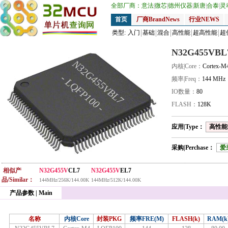
全部厂商：
意法
|
微芯
|
德州仪器
|
新唐
|
合泰
|
灵
首页
厂商BrandNews
行业NEWS
类型:
入门
基础
混合
高性能
超高性能
超
N32G455VBL
N32G455VBL7
内核|Core：
Cortex-M
- LQFP100 -
频率|Freq：
144 MHz
IO数量：
80
FLASH：
128K
应用|Type：
高性能|
采购|Perchase：
爱
相似产
N32G455V
CL7
N32G455V
EL7
品/Similar：
144MHz/256K/144.00K
144MHz/512K/144.00K
产品参数 | Main
名称
内核Core
封装PKG
频率FRE(M)
FLASH(k)
RAM(k