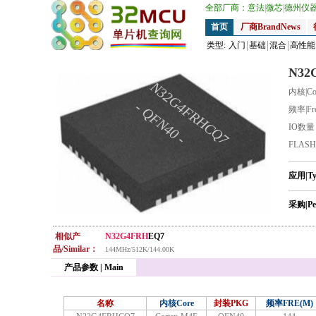
全部厂商：
意法
|
微芯
|
德州仪
首页
厂商BrandNews
类型:
入门
基础
混合
高性能
N32
N32G4FRHCQ7
内核|Co
- QFN40 -
频率|Fr
IO数
FLAS
应用|T
采购|Pe
相似产
N32G4FRH
EQ7
品/Similar：
144MHz/512K/144.00K
产品参数 | Main
名称
内核Core
封装PKG
频率FRE(M)