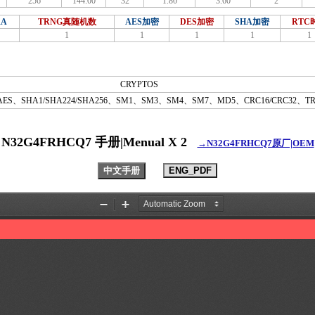
256
144.00
32
1.80
3.60
2
RA
TRNG真随机数
AES加密
DES加密
SHA加密
RTC
1
1
1
1
1
CRYPTOS
AES、SHA1/SHA224/SHA256、SM1、SM3、SM4、SM7、MD5、CRC16/CRC32、T
N32G4FRHCQ7 手册|Menual X 2
→N32G4FRHCQ7原厂|OEM
中文手册
ENG_PDF