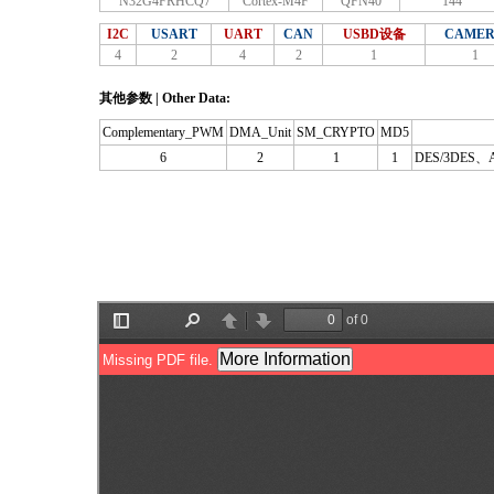
N32G4FRHCQ7
Cortex-M4F
QFN40
144
I2C
USART
UART
CAN
USBD设备
CAME
4
2
4
2
1
1
其他参数 | Other Data:
Complementary_PWM
DMA_Unit
SM_CRYPTO
MD5
6
2
1
1
DES/3DES、