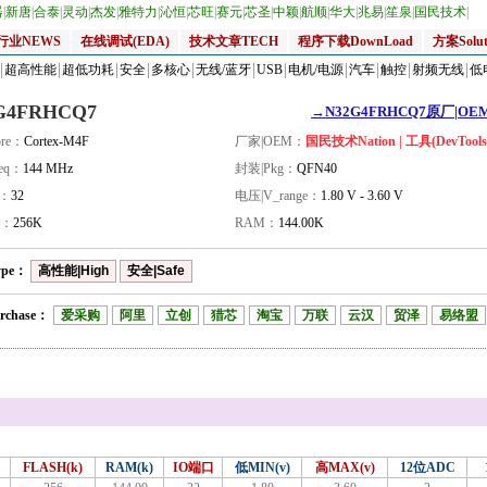
器
|
新唐
|
合泰
|
灵动
|
杰发
|
雅特力
|
沁恒
|
芯旺
|
赛元
|
芯圣
|
中颖
|
航顺
|
华大
|
兆易
|
笙泉
|
国民技术
|
行业NEWS
在线调试(EDA)
技术文章TECH
程序下载DownLoad
方案Solut
超高性能
超低功耗
安全
多核心
无线/蓝牙
USB
电机/电源
汽车
触控
射频无线
低
G4FRHCQ7
→N32G4FRHCQ7原厂|OEM_
re：
Cortex-M4F
厂家|OEM：
国民技术Nation | 工具(DevTools
eq：
144 MHz
封装|Pkg：
QFN40
量：
32
电压|V_range：
1.80 V - 3.60 V
H：
256K
RAM：
144.00K
ype：
高性能|High
安全|Safe
rchase：
爱采购
阿里
立创
猎芯
淘宝
万联
云汉
贸泽
易络盟
FLASH(k)
RAM(k)
IO端口
低MIN(v)
高MAX(v)
12位ADC