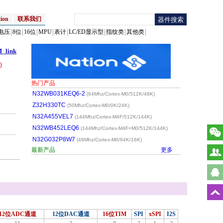
ion
联系我们
电压
8位
16位
MPU
表计
LC/ED显示型
指纹类
其他类
link
)
热门产品
N32WB031KEQ6-2
(64Mhz/Cortex-M0/512K/48K)
Z32H330TC
(50Mhz/Cortex-M0/0K/24K)
N32A455VEL7
(144Mhz/Cortex-M4F/512K/144K)
N32WB452LEQ6
(144Mhz/Cortex-M4F+M0/512K/144K)
N32G032P8W7
(48Mhz/Cortex-M0/64K/16K)
最新产品
更多
12位ADC通道
12位DAC通道
16位TIM
SPI
xSPI
I2S