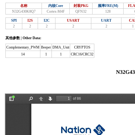
名称
内核Core
封装PKG
频率FRE(M)
FLA
N32G430K8Q7
Cortex-M4F
QFN32
128
SPI
I2S
I2C
USART
UART
CA
2
2
2
2
2
1
其他参数 | Other Data:
Complementary_PWM
Beeper
DMA_Unit
CRYPTOS
14
1
1
CRC16/CRC32
N32G4