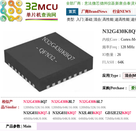
全部厂商：
意法
|
微芯
|
德州仪器
|
新唐
|
合泰
|
灵
首页
厂商BrandNews
行业NEWS
类型:
入门
基础
混合
高性能
超高性能
超
N32G430K8Q
N32G430K8Q7
内核|Core：
Cortex-M
- QFN32 -
频率|Freq：
128 MHz
IO数量：
26
FLASH：
64K
应用|Type：
混合|M
采购|Perchase：
爱
相似产
N32G430K
6Q7
N32G430K
8L7
N32G430K
6L7
品/Similar：
128MHz/32K/16.00K
128MHz/64K/16.00K
128MHz/32K/16.00K
N32G031
K8Q7
-1
N32G031
K8Q7
N32L403
K8Q7
GD32E232
K8Q7
48MHz/64K/8.00K
48MHz/64K/8.00K
64MHz/64K/16.00K
72MHz/64K/8.00K
产品参数 | Main