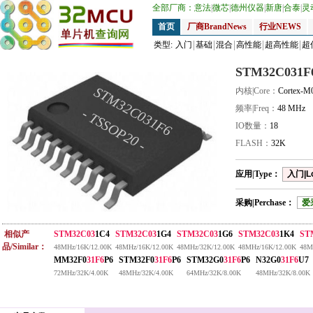
全部厂商：
意法
|
微芯
|
德州仪器
|
新唐
|
合泰
|
灵
首页
厂商BrandNews
行业NEWS
类型:
入门
基础
混合
高性能
超高性能
超
STM32C031F
STM32C031F6
内核|Core：
Cortex-M
频率|Freq：
48 MHz
- TSSOP20 -
IO数量：
18
FLASH：
32K
应用|Type：
入门|L
采购|Perchase：
爱
相似产
STM32C03
1C4
STM32C03
1G4
STM32C03
1G6
STM32C03
1K4
ST
品/Similar：
48MHz/16K/12.00K
48MHz/16K/12.00K
48MHz/32K/12.00K
48MHz/16K/12.00K
48M
MM32F0
31F6
P6
STM32F0
31F6
P6
STM32G0
31F6
P6
N32G0
31F6
U7
72MHz/32K/4.00K
48MHz/32K/4.00K
64MHz/32K/8.00K
48MHz/32K/8.00K