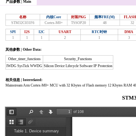
产品参数 | Main
名称
内核Core
封装PKG
频率FRE(M)
FLASH
STM32C031F6
Cortex-M0+
TSSOP20
48
32
SPI
I2S
I2C
USART
RTC时钟
DMA
1
1
1
2
1
3
其他参数 | Other Data:
Other_timer_functions
Security_Functions
IWDG SysTick WWDG
Silicon Device Lifecycle Software IP Protection
相关信息 | Interrelated:
Mainstream Arm Cortex-M0+ MCU with 32 Kbytes of Flash memory 12 Kbytes RAM 
STM3