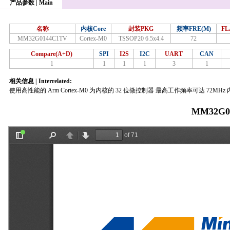
产品参数 | Main
名称
内核Core
封装PKG
频率FRE(M)
FL
MM32G0144C1TV
Cortex-M0
TSSOP20 6.5x4.4
72
Compare(A+D)
SPI
I2S
I2C
UART
CAN
1
1
1
1
3
1
相关信息 | Interrelated:
使用高性能的 Arm Cortex-M0 为内核的 32 位微控制器 最高工作频率可达 72M
MM32G0