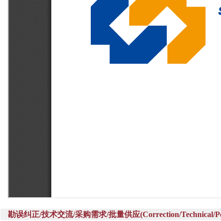
勘误纠正/技术交流/采购需求/批量供应(Correction/Technical/Perch