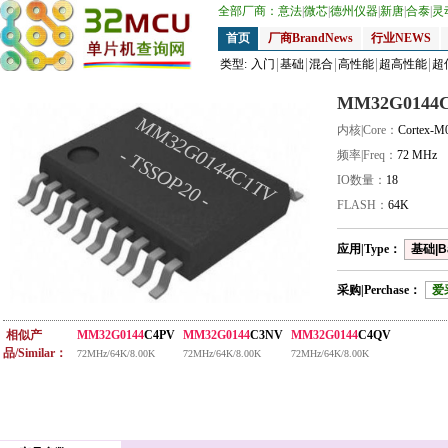
全部厂商：
意法
|
微芯
|
德州仪器
|
新唐
|
合泰
|
灵
首页
厂商BrandNews
行业NEWS
类型:
入门
基础
混合
高性能
超高性能
超
MM32G0144
MM32G0144C1TV
内核|Core：
Cortex-M
- TSSOP20 -
频率|Freq：
72 MHz
IO数量：
18
FLASH：
64K
应用|Type：
基础|B
采购|Perchase：
爱
相似产
MM32G0144
C4PV
MM32G0144
C3NV
MM32G0144
C4QV
品/Similar：
72MHz/64K/8.00K
72MHz/64K/8.00K
72MHz/64K/8.00K