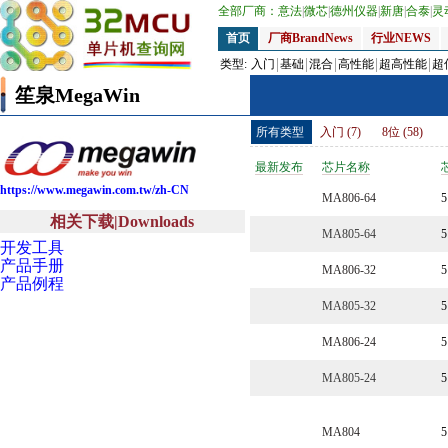
全部厂商：
意法
|
微芯
|
德州仪器
|
新唐
|
合泰
|
灵
首页
厂商BrandNews
行业NEWS
类型:
入门
基础
混合
高性能
超高性能
超
笙泉MegaWin
所有类型
入门 (7)
8位 (58)
最新发布
芯片名称
https://www.megawin.com.tw/zh-CN
MA806-64
5
相关下载|Downloads
MA805-64
5
开发工具
产品手册
MA806-32
5
产品例程
MA805-32
5
MA806-24
5
MA805-24
5
MA804
5