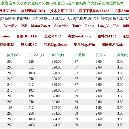
器
|
新唐
|
合泰
|
灵动
|
杰发
|
雅特力
|
沁恒
|
芯旺
|
赛元
|
芯圣
|
中颖
|
航顺
|
华大
|
兆易
|
笙泉
|
国民技术
|
行业NEWS
在线调试(EDA)
技术文章TECH
程序下载DownLoad
方案Solut
超高性能
超低功耗
安全
多核心
无线/蓝牙
USB
电机/电源
汽车
触控
射频无线
低
e
Wire|Ble
USB
Motor|Power
AutoMob
Touch
Radio
Low_V
8Bit
16Bi
voton
合泰HOLTEK
灵动MM32
杰发AutoChips
雅特力AT32
沁恒
航顺HK32
华大HDSC
兆易GigaDevice
笙泉MegaWin
国民技术Nation
频率(M)
FLASH(k)
RAM(k)
IO数量
低压(v)
高压(v)
200
256
320.00
37
2.60
3.60
200
512
320.00
37
2.60
3.60
200
1024
320.00
37
2.60
3.60
240
256
320.00
37
2.60
3.60
240
512
320.00
37
2.60
3.60
240
1024
320.00
37
2.60
3.60
200
128
32.00
39
2.60
3.60
200
256
32.00
39
2.60
3.60
168
512
192.00
38
1.80
3.60
288
256
384.00
39
2.60
3.60
288
1024
384.00
39
2.60
3.60
288
4032
384.00
39
2.60
3.60