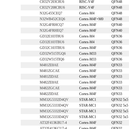
CH32V203C8U6
RISC-V4F
QFN48
CH32V208CBU6
RISC-V4F
QFN48
N32G455CEQ7
Cortex-M4
QFN48
N32WB452CEQ6
Cortex-M4F+M0
QFN48
N32G4FRHCQ7
Cortex-M4F
QFN40
N32G4FRHEQ7
Cortex-M4F
QFN40
GD32E103T8U6
Cortex-M4
QFN36
GD32E103TBU6
Cortex-M4
QFN36
GD32C103TBU6
Cortex-M4F
QFN36
GD32W515TGQ6
Cortex-M33
QFN36
GD32W515TIQ6
Cortex-M33
QFN36
M481ZE8AE
Cortex-M4F
QFN33
M481ZGCAE
Cortex-M4F
QFN33
M481ZIDAE
Cortex-M4F
QFN33
M482ZE8AE
Cortex-M4F
QFN33
M482ZGCAE
Cortex-M4F
QFN33
M482ZIDAE
Cortex-M4F
QFN33
MM32G5332D4QV
STAR-MC1
QFN32 5x5
MM32G5333D4QV
STAR-MC1
QFN32 5x5
MM32G5332D4QV
STAR-MC1
QFN32 5x5
MM32G5333D4QV
STAR-MC1
QFN32 5x5
AT32F413KBU7-4
Cortex-M4F
QFN32
AT32F413KCU7-4
Cortex-M4F
QFN32