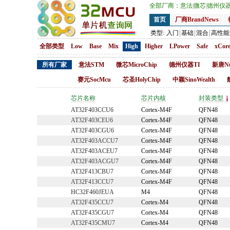
全部厂商：
意法
|
微芯
|
德州仪
首页
厂商BrandNews
类型:
入门
基础
混合
高性能
全部类型
Low
Base
Mix
High
Higher
LPower
Safe
xCor
所有厂家
意法STM
微芯MicroChip
德州仪器TI
新唐Nu
赛元SocMcu
芯圣HolyChip
中颖SinoWealth
芯片名称
芯片内核
封装类型
AT32F403CCU6
Cortex-M4F
QFN48
AT32F403CEU6
Cortex-M4F
QFN48
AT32F403CGU6
Cortex-M4F
QFN48
AT32F403ACCU7
Cortex-M4F
QFN48
AT32F403ACEU7
Cortex-M4F
QFN48
AT32F403ACGU7
Cortex-M4F
QFN48
AT32F413CBU7
Cortex-M4F
QFN48
AT32F413CCU7
Cortex-M4F
QFN48
HC32F460JEUA
M4
QFN48
AT32F435CCU7
Cortex-M4
QFN48
AT32F435CGU7
Cortex-M4
QFN48
AT32F435CMU7
Cortex-M4
QFN48