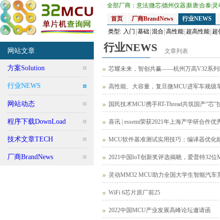
全部厂商：
意法
|
微芯
|
德州仪器
|
新唐
|
合泰
|
灵
首页
厂商BrandNews
行业NEWS
类型:
入门
基础
混合
高性能
超高性能
超
行业NEWS
网站文章
文章列表
方案Solution
芯耀未来，智创共赢——杭州万高V32系列
行业NEWS
高性能、大容量，复旦微MCU进军车规级
网站动态
国民技术MCU携手RT-Thread共筑国产“芯
程序下载DownLoad
喜讯 | essemi荣获2021年上海产学研合
技术文章TECH
MCU软件基准测试实用技巧：编译器优化
厂商BrandNews
2021中国IoT创新奖评选揭晓，爱普特32位
灵动MM32 MCU助力全国大学生智能汽车
WiFi 6芯片原厂前25
2022中国MCU产业发展高峰论坛邀请函