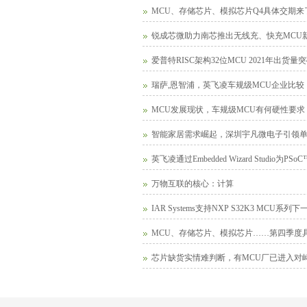
MCU、存储芯片、模拟芯片Q4具体交期来
锐成芯微助力南芯推出无线充、快充MCU
爱普特RISC架构32位MCU 2021年出货量
瑞萨,恩智浦，英飞凌车规级MCU企业比较
MCU发展现状，车规级MCU有何硬性要求
智能家居需求崛起，深圳宇凡微电子引领
英飞凌通过Embedded Wizard Studi
万物互联的核心：计算
IAR Systems支持NXP S32K3 MCU系
MCU、存储芯片、模拟芯片……第四季度
芯片缺货实情难判断，有MCU厂已进入对