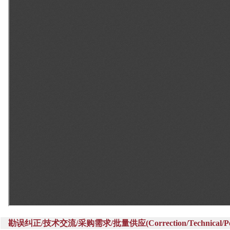
勘误纠正/技术交流/采购需求/批量供应(Correction/Technical/Perch