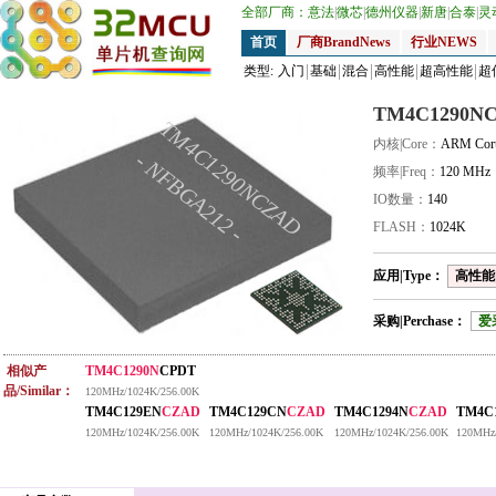
全部厂商：
意法
|
微芯
|
德州仪器
|
新唐
|
合泰
|
灵
首页
厂商BrandNews
行业NEWS
类型:
入门
基础
混合
高性能
超高性能
超
TM4C1290N
TM4C1290NCZAD
内核|Core：
ARM Cor
- NFBGA212 -
频率|Freq：
120 MHz
IO数量：
140
FLASH：
1024K
应用|Type：
高性能|
采购|Perchase：
爱
相似产
TM4C1290N
CPDT
品/Similar：
120MHz/1024K/256.00K
TM4C129EN
CZAD
TM4C129CN
CZAD
TM4C1294N
CZAD
TM4C
120MHz/1024K/256.00K
120MHz/1024K/256.00K
120MHz/1024K/256.00K
120MHz