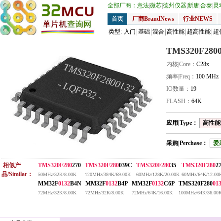
全部厂商：
意法
|
微芯
|
德州仪器
|
新唐
|
合泰
|
灵
首页
厂商BrandNews
行业NEWS
类型:
入门
基础
混合
高性能
超高性能
超
TMS320F2800
内核|Core：
C28x
TMS320F2800132
频率|Freq：
100 MHz
- LQFP32 -
IO数量：
19
FLASH：
64K
应用|Type：
高性能|
采购|Perchase：
爱
相似产
TMS320F280
270
TMS320F280
039C
TMS320F280
35
TMS320F280
2
品/Similar：
50MHz/32K/8.00K
120MHz/384K/69.00K
60MHz/128K/20.00K
60MHz/64K/12.00
MM32F
0132
B4N
MM32F
0132
B4P
MM32F
0132
C6P
TMS320F280
01
72MHz/32K/8.00K
72MHz/32K/8.00K
72MHz/64K/16.00K
100MHz/64K/36.00