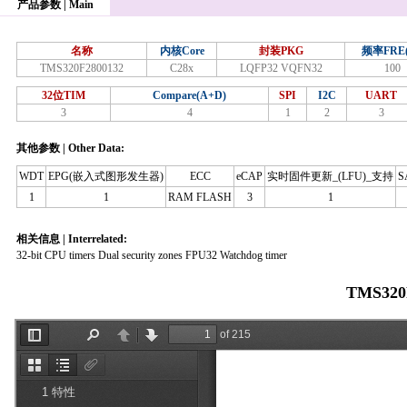
产品参数 | Main
名称
内核Core
封装PKG
频率FRE
TMS320F2800132
C28x
LQFP32 VQFN32
100
32位TIM
Compare(A+D)
SPI
I2C
UART
3
4
1
2
3
其他参数 | Other Data:
WDT
EPG(嵌入式图形发生器)
ECC
eCAP
实时固件更新_(LFU)_支持
S
1
1
RAM FLASH
3
1
相关信息 | Interrelated:
32-bit CPU timers Dual security zones FPU32 Watchdog timer
TMS320