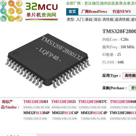
全部厂商：
意法
|
微芯
|
德州仪器
|
新唐
|
合泰
|
灵
首页
厂商BrandNews
行业NEWS
类型:
入门
基础
混合
高性能
超高性能
超
TMS320F2800
TMS320F2800132
内核|Core：
C28x
- LQFP48 -
频率|Freq：
100 MHz
IO数量：
25
FLASH：
64K
应用|Type：
高性能|
采购|Perchase：
爱
相似产
TMS320F280
63
TMS320F280
21
TMS320F280
037C
TMS320F280
04
品/Similar：
90MHz/128K/68.00K
40MHz/64K/10.00K
120MHz/256K/69.00K
100MHz/256K/100.
MM32F
0132
B4P
MM32F
0132
C6P
MM32F
0132
C4P
TMS320F280
013
72MHz/32K/8.00K
72MHz/64K/16.00K
72MHz/64K/16.00K
100MHz/64K/36.00