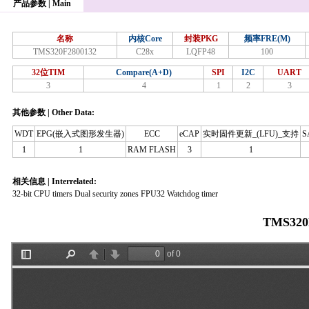
产品参数 | Main
名称
内核Core
封装PKG
频率FRE(M)
TMS320F2800132
C28x
LQFP48
100
32位TIM
Compare(A+D)
SPI
I2C
UART
3
4
1
2
3
其他参数 | Other Data:
WDT
EPG(嵌入式图形发生器)
ECC
eCAP
实时固件更新_(LFU)_支持
S
1
1
RAM FLASH
3
1
相关信息 | Interrelated:
32-bit CPU timers Dual security zones FPU32 Watchdog timer
TMS320