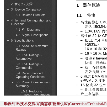
勘误纠正/技术交流/采购需求/批量供应(Correction/Technical/Perch