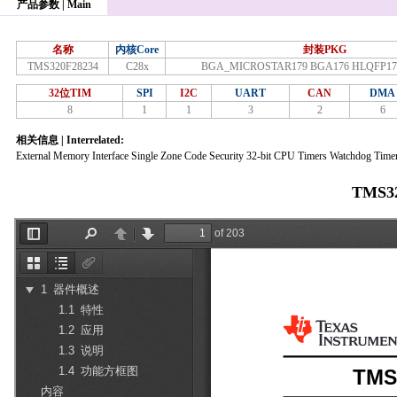
产品参数 | Main
名称
内核Core
封装PKG
TMS320F28234
C28x
BGA_MICROSTAR179 BGA176 HLQFP17
32位TIM
SPI
I2C
UART
CAN
DMA
8
1
1
3
2
6
相关信息 | Interrelated:
External Memory Interface Single Zone Code Security 32-bit CPU Timers Watchdog Time
TMS3