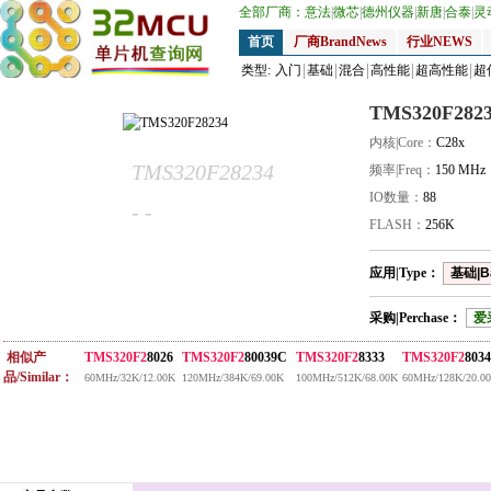
全部厂商：
意法
|
微芯
|
德州仪器
|
新唐
|
合泰
|
灵
首页
厂商BrandNews
行业NEWS
类型:
入门
基础
混合
高性能
超高性能
超
TMS320F282
内核|Core：
C28x
TMS320F28234
频率|Freq：
150 MHz
IO数量：
88
- -
FLASH：
256K
应用|Type：
基础|B
采购|Perchase：
爱
相似产
TMS320F2
8026
TMS320F2
80039C
TMS320F2
8333
TMS320F2
8034
品/Similar：
60MHz/32K/12.00K
120MHz/384K/69.00K
100MHz/512K/68.00K
60MHz/128K/20.0