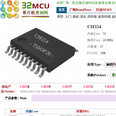
全部厂商：
意法
|
微芯
|
德州仪器
|
新唐
|
合泰
|
灵
首页
厂商BrandNews
行业NEWS
类型:
入门
基础
混合
高性能
超高性能
超
CH554
内核|Core：
51
CH554
频率|Freq：
24 MHz
- TSSOP20 -
IO数量：
17
FLASH：
16K
应用|Type：
触控|T
采购|Perchase：
爱
相似产
CH55
8
CH55
9
CH55
7
CH55
1
CH55
5
品/Similar：
48MHz/35K/4.35K
48MHz/63K/6.40K
48MHz/63K/8.45K
24MHz/10K/0.77K
48MHz/63
产品参数 | Main
名称
内核Core
封装PKG