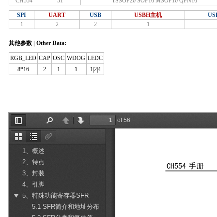
CH554
51
TSSOP20 SOP16 MSOP10 QFN16
SPI
UART
USB
USBH主机
US
1
2
2
1
其他参数 | Other Data:
RGB_LED
CAP
OSC
WDOG
LEDC
8*16
2
1
1
1|2|4