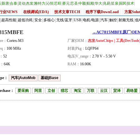
器
|
新唐
|
合泰
|
灵动
|
杰发
|
雅特力
|
沁恒
|
芯旺
|
赛元
|
芯圣
|
中颖
|
航顺
|
华大
|
兆易
|
笙泉
|
国民技术
|
行业NEWS
在线调试(EDA)
技术文章TECH
程序下载DownLoad
方案Solut
超高性能
超低功耗
安全
多核心
无线/蓝牙
USB
电机/电源
汽车
触控
射频无线
低
815MBFE
→AC7815MBFE原厂|OEM_
re：
Cortex-M3
厂家|OEM：
杰发AutoChips | 工具(DevTools
eq：
100 MHz
封装|Pkg：
LQFP64
量：
52
电压|V_range：
2.70 V - 5.50 V
H：
64K
RAM：
16.00K
ype：
汽车|AutoMob
基础|Base
rchase：
爱采购
阿里
立创
猎芯
淘宝
万联
云汉
贸泽
易络盟