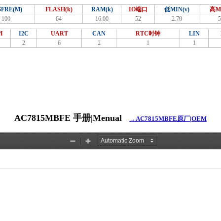
FRE(M)
FLASH(k)
RAM(k)
IO端口
低MIN(v)
高M
100
64
16.00
52
2.70
5
I
I2C
UART
CAN
RTC时钟
LIN
2
6
2
1
1
AC7815MBFE 手册|Menual
→AC7815MBFE原厂|OEM