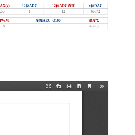
AX(v)
12位ADC
12位ADC通道
x位DAC
.50
1
12
6bit*2
PWM
车规AEC_Q100
温度℃
9
1
-40~85