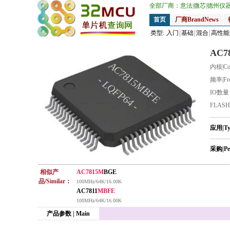
全部厂商：
意法
|
微芯
|
德州仪
首页
厂商BrandNews
类型:
入门
基础
混合
高性能
AC7
AC7815MBFE
内核|Co
- LQFP64 -
频率|Fr
IO数
FLAS
应用|T
采购|Pe
相似产
AC7815M
BGE
品/Similar：
100MHz/64K/16.00K
AC7811
MBFE
100MHz/64K/16.00K
产品参数 | Main