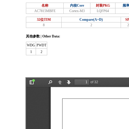
名称
内核Core
封装PKG
频率
AC7815MBFE
Cortex-M3
LQFP64
32位TIM
Compare(A+D)
SP
8
2
2
其他参数 | Other Data:
WDG
PWDT
1
2