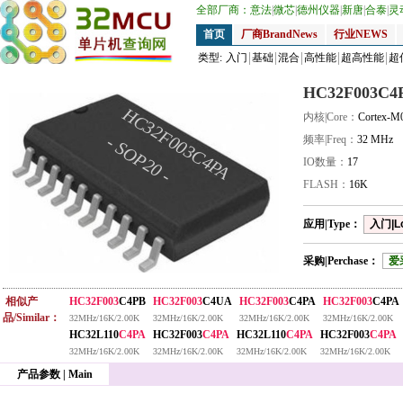
全部厂商：
意法
|
微芯
|
德州仪器
|
新唐
|
合泰
|
灵
首页
厂商BrandNews
行业NEWS
类型:
入门
基础
混合
高性能
超高性能
超
HC32F003C4
HC32F003C4PA
内核|Core：
Cortex-M
- SOP20 -
频率|Freq：
32 MHz
IO数量：
17
FLASH：
16K
应用|Type：
入门|L
采购|Perchase：
爱
相似产
HC32F003
C4PB
HC32F003
C4UA
HC32F003
C4PA
HC32F003
C4PA
品/Similar：
32MHz/16K/2.00K
32MHz/16K/2.00K
32MHz/16K/2.00K
32MHz/16K/2.00K
HC32L110
C4PA
HC32F003
C4PA
HC32L110
C4PA
HC32F003
C4PA
32MHz/16K/2.00K
32MHz/16K/2.00K
32MHz/16K/2.00K
32MHz/16K/2.00K
产品参数 | Main