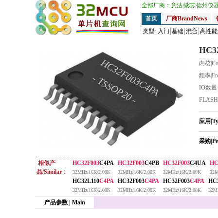
全部厂商：
意法
|
微芯
|
德州仪
首页
厂商BrandNews
类型:
入门
基础
混合
高性能
HC3
HC32F003C4PA
内核|Co
频率|Fr
- TSSOP20 -
IO数
FLAS
应用|T
采购|Pe
相似产
HC32F003
C4PA
HC32F003
C4PB
HC32F003
C4UA
HC
品/Similar：
32MHz/16K/2.00K
32MHz/16K/2.00K
32MHz/16K/2.00K
32M
HC32L110
C4PA
HC32F003
C4PA
HC32F003
C4PA
HC
32MHz/16K/2.00K
32MHz/16K/2.00K
32MHz/16K/2.00K
32M
产品参数 | Main