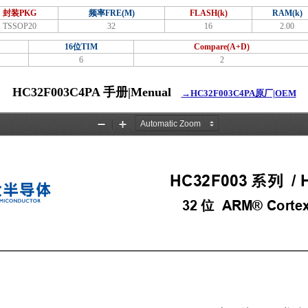
封装PKG
频率FRE(M)
FLASH(k)
RAM(k)
TSSOP20
32
16
2.00
16位TIM
Compare(A+D)
6
2
HC32F003C4PA 手册|Menual
→HC32F003C4PA原厂|OEM