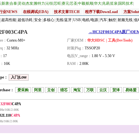
器
|
新唐
|
合泰
|
灵动
|
杰发
|
雅特力
|
沁恒
|
芯旺
|
赛元
|
芯圣
|
中颖
|
航顺
|
华大
|
兆易
|
笙泉
|
国民技术
|
行业NEWS
在线调试(EDA)
技术文章TECH
程序下载DownLoad
方案Solut
超高性能
超低功耗
安全
多核心
无线/蓝牙
USB
电机/电源
汽车
触控
射频无线
低
2F003C4PA
→HC32F003C4PA原厂|OEM
re：
Cortex-M0+
厂家|OEM：
华大HDSC | 工具(DevTools)
eq：
32 MHz
封装|Pkg：
TSSOP20
量：
17
电压|V_range：
1.80 V - 5.50 V
H：
16K
RAM：
2.00K
ype：
入门|Low
rchase：
爱采购
阿里
立创
猎芯
淘宝
万联
云汉
贸泽
易络盟
32F003
C4PA
Hz/16K/2.00K
32L110
C4PA
Hz/16K/2.00K