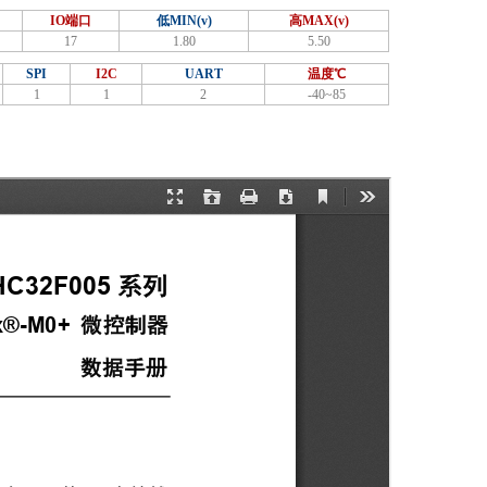
IO端口
低MIN(v)
高MAX(v)
17
1.80
5.50
SPI
I2C
UART
温度℃
1
1
2
-40~85