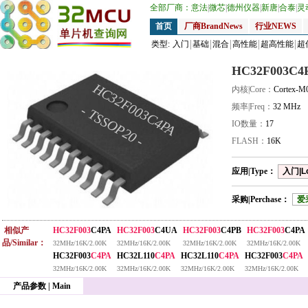
全部厂商：
意法
|
微芯
|
德州仪器
|
新唐
|
合泰
|
灵
首页
厂商BrandNews
行业NEWS
类型:
入门
基础
混合
高性能
超高性能
超
HC32F003C4
HC32F003C4PA
内核|Core：
Cortex-M
频率|Freq：
32 MHz
- TSSOP20 -
IO数量：
17
FLASH：
16K
应用|Type：
入门|L
采购|Perchase：
爱
相似产
HC32F003
C4PA
HC32F003
C4UA
HC32F003
C4PB
HC32F003
C4PA
品/Similar：
32MHz/16K/2.00K
32MHz/16K/2.00K
32MHz/16K/2.00K
32MHz/16K/2.00K
HC32F003
C4PA
HC32L110
C4PA
HC32L110
C4PA
HC32F003
C4PA
32MHz/16K/2.00K
32MHz/16K/2.00K
32MHz/16K/2.00K
32MHz/16K/2.00K
产品参数 | Main