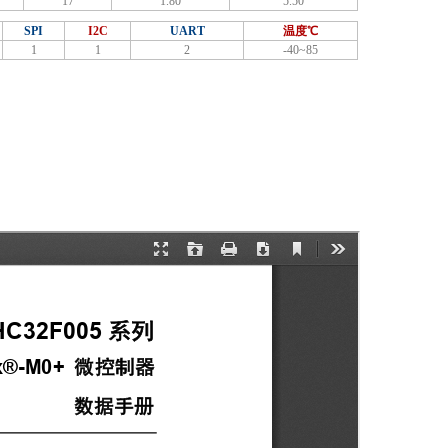
17
1.80
5.50
SPI
I2C
UART
温度℃
1
1
2
-40~85