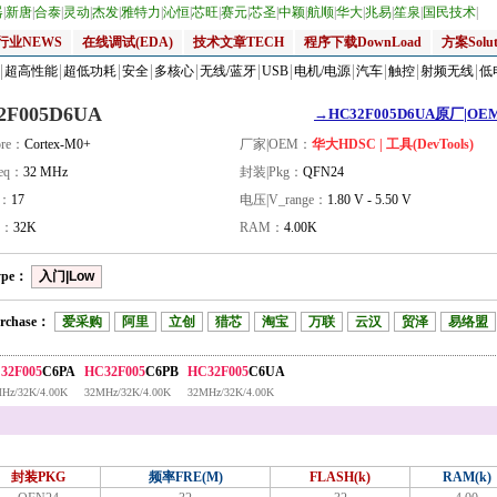
器
|
新唐
|
合泰
|
灵动
|
杰发
|
雅特力
|
沁恒
|
芯旺
|
赛元
|
芯圣
|
中颖
|
航顺
|
华大
|
兆易
|
笙泉
|
国民技术
|
行业NEWS
在线调试(EDA)
技术文章TECH
程序下载DownLoad
方案Solut
超高性能
超低功耗
安全
多核心
无线/蓝牙
USB
电机/电源
汽车
触控
射频无线
低
2F005D6UA
→HC32F005D6UA原厂|OEM_
re：
Cortex-M0+
厂家|OEM：
华大HDSC | 工具(DevTools)
eq：
32 MHz
封装|Pkg：
QFN24
量：
17
电压|V_range：
1.80 V - 5.50 V
H：
32K
RAM：
4.00K
ype：
入门|Low
rchase：
爱采购
阿里
立创
猎芯
淘宝
万联
云汉
贸泽
易络盟
32F005
C6PA
HC32F005
C6PB
HC32F005
C6UA
Hz/32K/4.00K
32MHz/32K/4.00K
32MHz/32K/4.00K
封装PKG
频率FRE(M)
FLASH(k)
RAM(k)