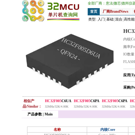
全部厂商：
意法
|
微芯
|
德州仪
首页
厂商BrandNews
类型:
入门
基础
混合
高性能
HC3
HC32F005D6UA
内核|Co
频率|Fr
- QFN24 -
IO数
FLAS
应用|T
采购|Pe
相似产
HC32F005
C6UA
HC32F005
C6PA
HC32F005
C6PA
HC
品/Similar：
32MHz/32K/4.00K
32MHz/32K/4.00K
32MHz/32K/4.00K
32M
产品参数 | Main
名称
内核Core