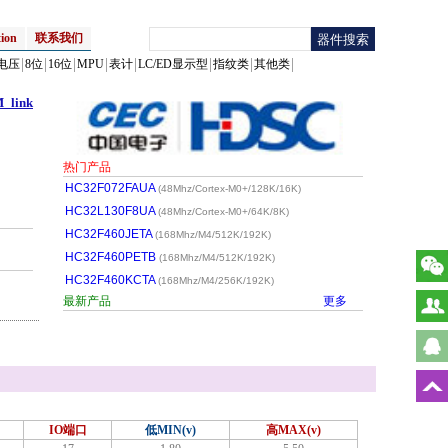
ion
联系我们
电压
8位
16位
MPU
表计
LC/ED显示型
指纹类
其他类
link
热门产品
HC32F072FAUA
(48Mhz/Cortex-M0+/128K/16K)
HC32L130F8UA
(48Mhz/Cortex-M0+/64K/8K)
HC32F460JETA
(168Mhz/M4/512K/192K)
HC32F460PETB
(168Mhz/M4/512K/192K)
HC32F460KCTA
(168Mhz/M4/256K/192K)
最新产品
更多
IO端口
低MIN(v)
高MAX(v)