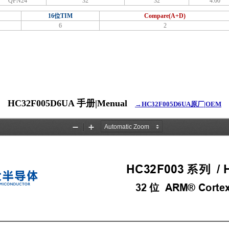
QFN24
32
32
4.00
16位TIM
Compare(A+D)
6
2
HC32F005D6UA 手册|Menual
→HC32F005D6UA原厂|OEM