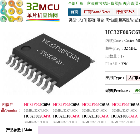
全部厂商：
意法
|
微芯
|
德州仪器
|
新唐
|
合泰
|
灵
首页
厂商BrandNews
行业NEWS
类型:
入门
基础
混合
高性能
超高性能
超
HC32F005C6
HC32F005C6PA
内核|Core：
Cortex-M
频率|Freq：
32 MHz
- TSSOP20 -
IO数量：
17
FLASH：
32K
应用|Type：
入门|L
采购|Perchase：
爱
相似产
HC32F005
C6PA
HC32F005
C6PA
HC32F005
C6UA
HC32F005
D6UA
品/Similar：
32MHz/32K/4.00K
32MHz/32K/4.00K
32MHz/32K/4.00K
32MHz/32K/4.00K
HC32F005
C6PA
HC32L110
C6PA
HC32L110
C6PA
HC32F005
C6PA
32MHz/32K/4.00K
32MHz/32K/4.00K
32MHz/32K/4.00K
32MHz/32K/4.00K
产品参数 | Main