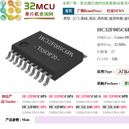
全部厂商：
意法
|
微芯
|
德州仪器
|
新唐
|
合泰
|
灵
首页
厂商BrandNews
行业NEWS
类型:
入门
基础
混合
高性能
超高性能
超
HC32F005C6
HC32F005C6PA
内核|Core：
Cortex-M
频率|Freq：
32 MHz
- TSSOP20 -
IO数量：
17
FLASH：
32K
应用|Type：
入门|L
采购|Perchase：
爱
相似产
HC32F005
C6PA
HC32F005
C6PA
HC32F005
C6UA
HC32F005
C6PB
品/Similar：
32MHz/32K/4.00K
32MHz/32K/4.00K
32MHz/32K/4.00K
32MHz/32K/4.00K
HC32F005
C6PA
HC32F005
C6PA
HC32L110
C6PA
HC32L110
C6PA
32MHz/32K/4.00K
32MHz/32K/4.00K
32MHz/32K/4.00K
32MHz/32K/4.00K
产品参数 | Main