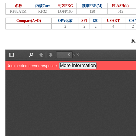
名称
内核Core
封装PKG
频率FRE(M)
FLASH(k)
KF32A151
KF32
LQFP100
120
512
Compare(A+D)
OPA运放
SPI
I2C
USART
CA
4
2
2
2
4
2
K