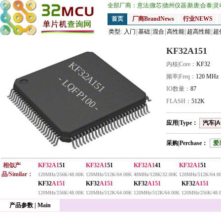
全部厂商：
意法
|
微芯
|
德州仪器
|
新唐
|
合泰
|
灵
首页
厂商BrandNews
行业NEWS
类型:
入门
基础
混合
高性能
超高性能
超
KF32A151
KF32A151
内核|Core：
KF32
频率|Freq：
120 MHz
- LQFP100 -
IO数量：
87
FLASH：
512K
应用|Type：
汽车|A
采购|Perchase：
爱
相似产
KF32A1
51
KF32A1
51
KF32A1
41
KF32A1
51
品/Similar：
120MHz/256K/48.00K
120MHz/512K/64.00K
48MHz/128K/32.00K
120MHz/512K/64.0
KF32
A151
KF32
A151
KF32
A151
KF32
A151
120MHz/256K/48.00K
120MHz/512K/64.00K
120MHz/512K/64.00K
120MHz/256K/48.
产品参数 | Main