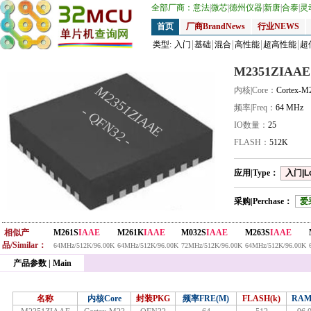
全部厂商：
意法
|
微芯
|
德州仪器
|
新唐
|
合泰
|
灵
首页
厂商BrandNews
行业NEWS
类型:
入门
基础
混合
高性能
超高性能
超
M2351ZIAAE
M2351ZIAAE
内核|Core：
Cortex-M
频率|Freq：
64 MHz
- QFN32 -
IO数量：
25
FLASH：
512K
应用|Type：
入门|L
采购|Perchase：
爱
相似产
M261S
IAAE
M261K
IAAE
M032S
IAAE
M263S
IAAE
品/Similar：
64MHz/512K/96.00K
64MHz/512K/96.00K
72MHz/512K/96.00K
64MHz/512K/96.00K
产品参数 | Main
名称
内核Core
封装PKG
频率FRE(M)
FLASH(k)
RAM