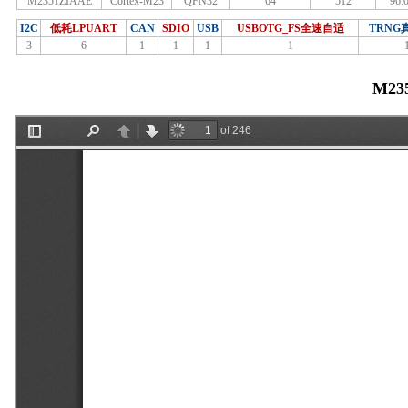
M2351ZIAAE
Cortex-M23
QFN32
64
512
96.
I2C
低耗LPUART
CAN
SDIO
USB
USBOTG_FS全速自适
TRNG
3
6
1
1
1
1
M23