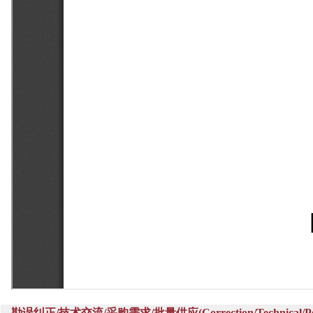
勘误纠正/技术交流/采购需求/批量供应(Correction/Technical/Perch