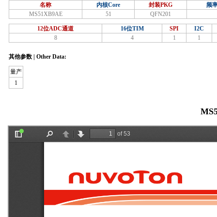
名称
内核Core
封装PKG
频率
MS51XB9AE
51
QFN201
12位ADC通道
16位TIM
SPI
I2C
8
4
1
1
其他参数 | Other Data:
量产
1
MS