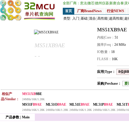
全部厂商：
意法
|
微芯
|
德州仪器
|
新唐
|
合泰
|
灵
首页
厂商BrandNews
行业NEWS
类型:
入门
基础
混合
高性能
超高性能
超
MS51XB9AE
内核|Core：
51
MS51XB9AE
频率|Freq：
24 MHz
IO数量：
18
- -
FLASH：
16K
应用|Type：
8位|8B
采购|Perchase：
爱
相似产
MS51XB
9BE
品/Similar：
24MHz/16K/1.28K
MS51F
B9AE
ML51O
B9AE
ML51E
B9AE
ML51P
B9AE
ML51T
24MHz/16K/1.28K
24MHz/16K/1.28K
24MHz/16K/1.28K
24MHz/16K/1.28K
24MHz/16
产品参数 | Main