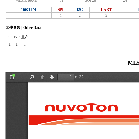
ML51UB9AE
51
SOP28
24
16位TIM
SPI
I2C
UART
4
1
2
2
其他参数 | Other Data:
ICP
ISP
量产
1
1
1
ML5