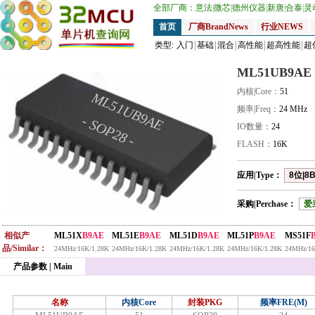
全部厂商：
意法
|
微芯
|
德州仪器
|
新唐
|
合泰
|
灵
首页
厂商BrandNews
行业NEWS
类型:
入门
基础
混合
高性能
超高性能
超
ML51UB9AE
内核|Core：
51
ML51UB9AE
频率|Freq：
24 MHz
- SOP28 -
IO数量：
24
FLASH：
16K
应用|Type：
8位|8B
采购|Perchase：
爱
相似产
ML51X
B9AE
ML51E
B9AE
ML51D
B9AE
ML51P
B9AE
MS51F
品/Similar：
24MHz/16K/1.28K
24MHz/16K/1.28K
24MHz/16K/1.28K
24MHz/16K/1.28K
24MHz/16
产品参数 | Main
名称
内核Core
封装PKG
频率FRE(M)