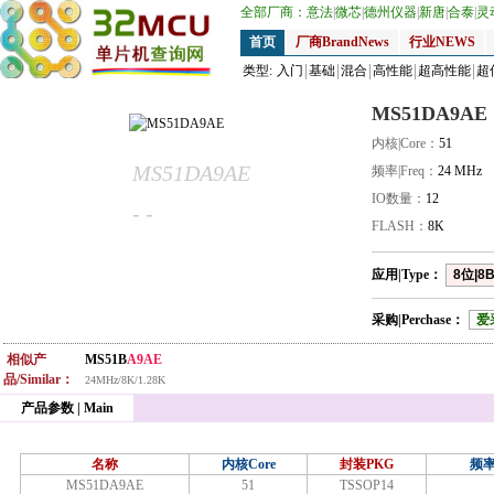
全部厂商：
意法
|
微芯
|
德州仪器
|
新唐
|
合泰
|
灵
首页
厂商BrandNews
行业NEWS
类型:
入门
基础
混合
高性能
超高性能
超
MS51DA9AE
内核|Core：
51
MS51DA9AE
频率|Freq：
24 MHz
IO数量：
12
- -
FLASH：
8K
应用|Type：
8位|8B
采购|Perchase：
爱
相似产
MS51B
A9AE
品/Similar：
24MHz/8K/1.28K
产品参数 | Main
名称
内核Core
封装PKG
频率
MS51DA9AE
51
TSSOP14