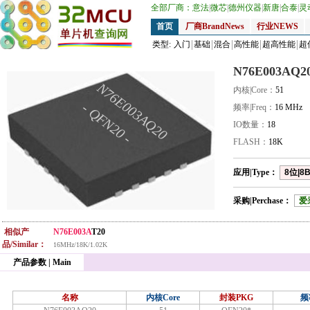
全部厂商：
意法
|
微芯
|
德州仪器
|
新唐
|
合泰
|
灵
首页
厂商BrandNews
行业NEWS
类型:
入门
基础
混合
高性能
超高性能
超
N76E003AQ2
N76E003AQ20
内核|Core：
51
- QFN20 -
频率|Freq：
16 MHz
IO数量：
18
FLASH：
18K
应用|Type：
8位|8B
采购|Perchase：
爱
相似产
N76E003A
T20
品/Similar：
16MHz/18K/1.02K
产品参数 | Main
名称
内核Core
封装PKG
频