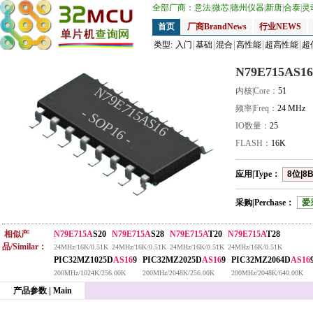
全部厂商：
意法
|
微芯
|
德州仪器
|
新唐
|
合泰
|
灵
首页
厂商BrandNews
行业NEWS
类型:
入门
基础
混合
高性能
超高性能
超
N79E715AS16
N79E715AS16
内核|Core：
51
频率|Freq：
24 MHz
- SOP16 -
IO数量：
25
FLASH：
16K
应用|Type：
8位|8B
采购|Perchase：
爱
相似产
N79E715A
S20
N79E715A
S28
N79E715A
T20
N79E715A
T28
品/Similar：
24MHz/16K/0.51K
24MHz/16K/0.51K
24MHz/16K/0.51K
24MHz/16K/0.51K
PIC32MZ1025D
AS16
9
PIC32MZ2025D
AS16
9
PIC32MZ2064D
AS16
200MHz/1024K/256.00K
200MHz/2048K/256.00K
200MHz/2048K/640.00K
产品参数 | Main