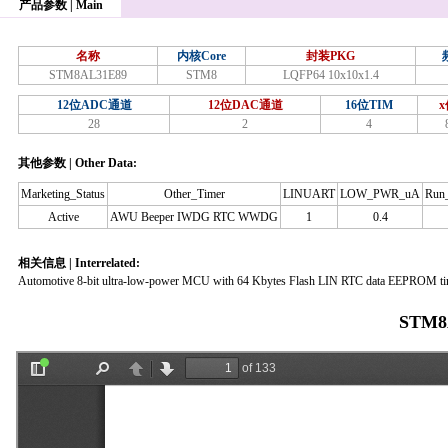
产品参数 | Main
名称
内核Core
封装PKG
STM8AL31E89
STM8
LQFP64 10x10x1.4
12位ADC通道
12位DAC通道
16位TIM
x
28
2
4
其他参数 | Other Data:
Marketing_Status
Other_Timer
LINUART
LOW_PWR_uA
Run
Active
AWU Beeper IWDG RTC WWDG
1
0.4
相关信息 | Interrelated:
Automotive 8-bit ultra-low-power MCU with 64 Kbytes Flash LIN RTC data EEPRO
STM8