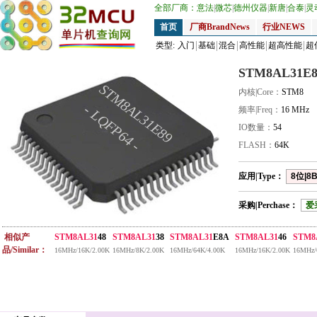
全部厂商：
意法
|
微芯
|
德州仪器
|
新唐
|
合泰
|
灵
首页
厂商BrandNews
行业NEWS
类型:
入门
基础
混合
高性能
超高性能
超
STM8AL31E8
STM8AL31E89
内核|Core：
STM8
- LQFP64 -
频率|Freq：
16 MHz
IO数量：
54
FLASH：
64K
应用|Type：
8位|8B
采购|Perchase：
爱
相似产
STM8AL31
48
STM8AL31
38
STM8AL31
E8A
STM8AL31
46
STM8
品/Similar：
16MHz/16K/2.00K
16MHz/8K/2.00K
16MHz/64K/4.00K
16MHz/16K/2.00K
16MHz/