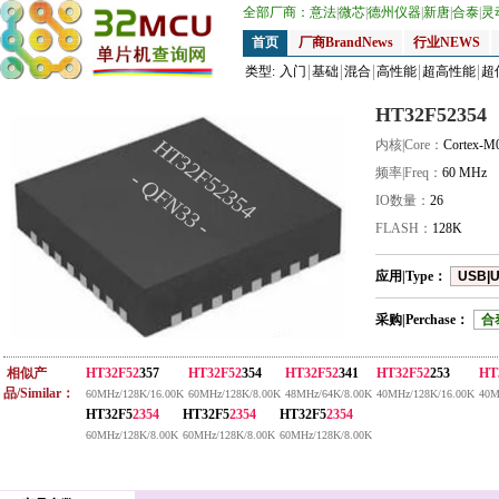
全部厂商：
意法
|
微芯
|
德州仪器
|
新唐
|
合泰
|
灵
首页
厂商BrandNews
行业NEWS
类型:
入门
基础
混合
高性能
超高性能
超
HT32F52354
HT32F52354
内核|Core：
Cortex-M
频率|Freq：
60 MHz
- QFN33 -
IO数量：
26
FLASH：
128K
应用|Type：
USB|
采购|Perchase：
合
相似产
HT32F52
357
HT32F52
354
HT32F52
341
HT32F52
253
HT
品/Similar：
60MHz/128K/16.00K
60MHz/128K/8.00K
48MHz/64K/8.00K
40MHz/128K/16.00K
40M
HT32F5
2354
HT32F5
2354
HT32F5
2354
60MHz/128K/8.00K
60MHz/128K/8.00K
60MHz/128K/8.00K