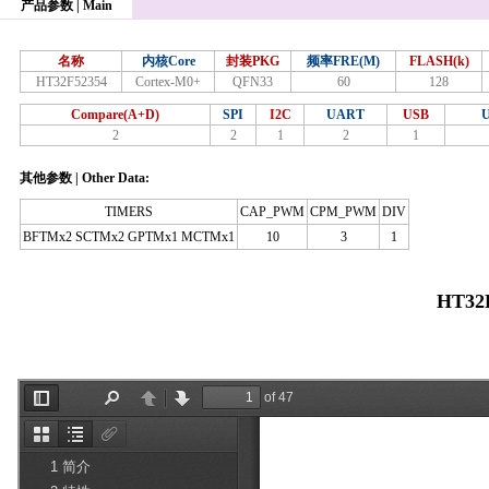
产品参数 | Main
名称
内核Core
封装PKG
频率FRE(M)
FLASH(k)
HT32F52354
Cortex-M0+
QFN33
60
128
Compare(A+D)
SPI
I2C
UART
USB
2
2
1
2
1
其他参数 | Other Data:
TIMERS
CAP_PWM
CPM_PWM
DIV
BFTMx2 SCTMx2 GPTMx1 MCTMx1
10
3
1
HT32