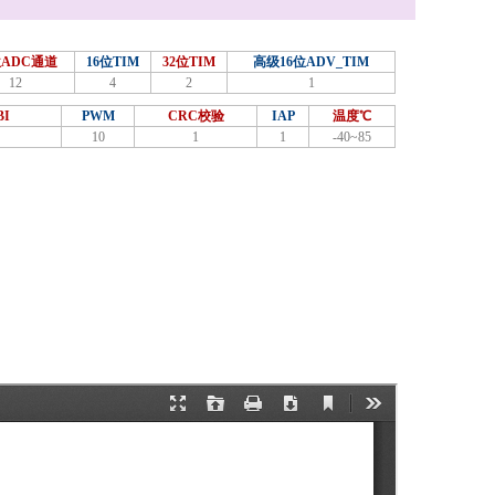
位ADC通道
16位TIM
32位TIM
高级16位ADV_TIM
12
4
2
1
I
PWM
CRC校验
IAP
温度℃
10
1
1
-40~85