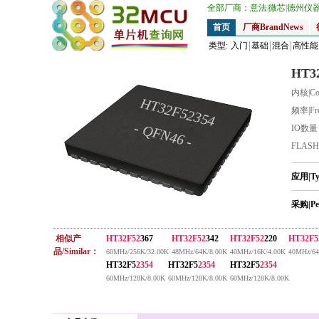
全部厂商：
意法
|
微芯
|
德州仪
首页
厂商BrandNews
类型:
入门
基础
混合
高性能
HT3
内核|Co
HT32F52354
频率|Fr
- QFN46 -
IO数
FLAS
应用|T
采购|Pe
相似产
HT32F52
367
HT32F52
342
HT32F52
220
HT32F5
品/Similar：
60MHz/256K/32.00K
48MHz/64K/8.00K
40MHz/16K/4.00K
40MHz/64
HT32F5
2354
HT32F5
2354
HT32F5
2354
60MHz/128K/8.00K
60MHz/128K/8.00K
60MHz/128K/8.00K