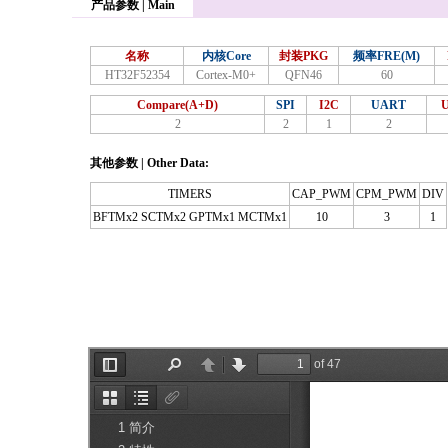
产品参数 | Main
名称
内核Core
封装PKG
频率FRE(M)
HT32F52354
Cortex-M0+
QFN46
60
Compare(A+D)
SPI
I2C
UART
2
2
1
2
其他参数 | Other Data:
TIMERS
CAP_PWM
CPM_PWM
DIV
BFTMx2 SCTMx2 GPTMx1 MCTMx1
10
3
1