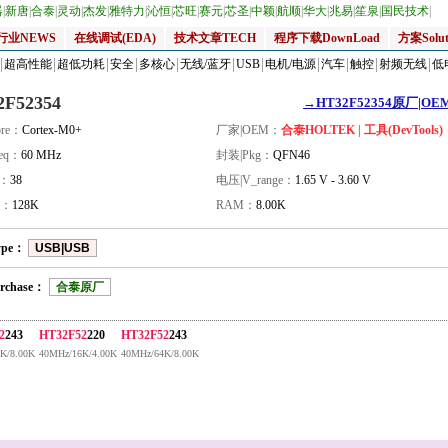
器
|
新唐
|
合泰
|
灵动
|
杰发
|
雅特力
|
沁恒
|
芯旺
|
赛元
|
芯圣
|
中颖
|
航顺
|
华大
|
兆易
|
笙泉
|
国民技术
|
行业NEWS
在线调试(EDA)
技术文章TECH
程序下载DownLoad
方案Solut
超高性能
超低功耗
安全
多核心
无线/蓝牙
USB
电机/电源
汽车
触控
射频无线
低
2F52354
→HT32F52354原厂|OEM
re：
Cortex-M0+
厂家|OEM：
合泰HOLTEK | 工具(DevTools)
eq：
60 MHz
封装|Pkg：
QFN46
量：
38
电压|V_range：
1.65 V - 3.60 V
H：
128K
RAM：
8.00K
ype：
USB|USB
rchase：
合泰原厂
2
243
HT32F52
220
HT32F52
243
K/8.00K
40MHz/16K/4.00K
40MHz/64K/8.00K