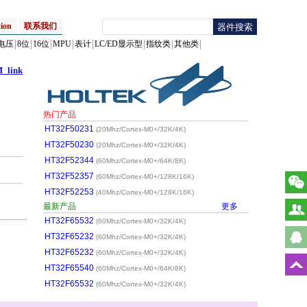
ion
联系我们
电压
8位
16位
MPU
表计
LC/ED显示型
指纹类
其他类
_link
热门产品
HT32F50231
(20Mhz/Cortex-M0+/32K/4K)
HT32F50230
(20Mhz/Cortex-M0+/32K/4K)
HT32F52344
(60Mhz/Cortex-M0+/64K/8K)
HT32F52357
(60Mhz/Cortex-M0+/128K/16K)
HT32F52253
(40Mhz/Cortex-M0+/128K/16K)
最新产品
更多
HT32F65532
(60Mhz/Cortex-M0+/32K/4K)
HT32F65232
(60Mhz/Cortex-M0+/32K/4K)
HT32F65232
(60Mhz/Cortex-M0+/32K/4K)
HT32F65540
(60Mhz/Cortex-M0+/64K/8K)
HT32F65532
(60Mhz/Cortex-M0+/32K/4K)