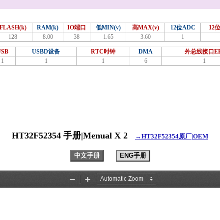
FLASH(k)
RAM(k)
IO端口
低MIN(v)
高MAX(v)
12位ADC
12
128
8.00
38
1.65
3.60
1
USB
USBD设备
RTC时钟
DMA
外总线接口EB
1
1
1
6
1
HT32F52354 手册|Menual X 2
→HT32F52354原厂|OEM
中文手册
ENG手册