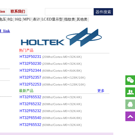
ion
联系我们
电压
8位
16位
MPU
表计
LC/ED显示型
指纹类
其他类
_link
热门产品
HT32F50231
(20Mhz/Cortex-M0+/32K/4K)
HT32F50230
(20Mhz/Cortex-M0+/32K/4K)
HT32F52344
(60Mhz/Cortex-M0+/64K/8K)
HT32F52357
(60Mhz/Cortex-M0+/128K/16K)
HT32F52253
(40Mhz/Cortex-M0+/128K/16K)
最新产品
更多
HT32F65532
(60Mhz/Cortex-M0+/32K/4K)
HT32F65232
(60Mhz/Cortex-M0+/32K/4K)
HT32F65232
(60Mhz/Cortex-M0+/32K/4K)
HT32F65540
(60Mhz/Cortex-M0+/64K/8K)
HT32F65532
(60Mhz/Cortex-M0+/32K/4K)