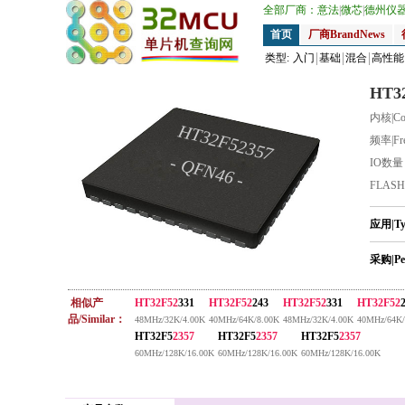
全部厂商：
意法
|
微芯
|
德州仪
首页
厂商BrandNews
类型:
入门
基础
混合
高性能
HT3
内核|Co
HT32F52357
频率|Fr
- QFN46 -
IO数
FLAS
应用|T
采购|Pe
相似产
HT32F52
331
HT32F52
243
HT32F52
331
HT32F52
品/Similar：
48MHz/32K/4.00K
40MHz/64K/8.00K
48MHz/32K/4.00K
40MHz/64K/
HT32F5
2357
HT32F5
2357
HT32F5
2357
60MHz/128K/16.00K
60MHz/128K/16.00K
60MHz/128K/16.00K