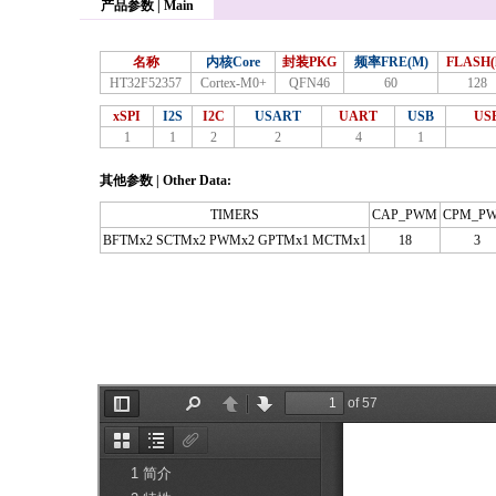
产品参数 | Main
名称
内核Core
封装PKG
频率FRE(M)
FLASH(
HT32F52357
Cortex-M0+
QFN46
60
128
xSPI
I2S
I2C
USART
UART
USB
US
1
1
2
2
4
1
其他参数 | Other Data:
TIMERS
CAP_PWM
CPM_P
BFTMx2 SCTMx2 PWMx2 GPTMx1 MCTMx1
18
3