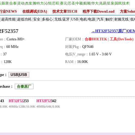
器
|
新唐
|
合泰
|
灵动
|
杰发
|
雅特力
|
沁恒
|
芯旺
|
赛元
|
芯圣
|
中颖
|
航顺
|
华大
|
兆易
|
笙泉
|
国民技术
|
行业NEWS
在线调试(EDA)
技术文章TECH
程序下载DownLoad
方案Solut
超高性能
超低功耗
安全
多核心
无线/蓝牙
USB
电机/电源
汽车
触控
射频无线
低
2F52357
→HT32F52357原厂|OEM
re：
Cortex-M0+
厂家|OEM：
合泰HOLTEK | 工具(DevTools)
eq：
60 MHz
封装|Pkg：
QFN46
量：
37
电压|V_range：
1.65 V - 3.60 V
H：
128K
RAM：
16.00K
ype：
USB|USB
rchase：
合泰原厂
243
HT32F52
253
HT32F52
342
8.00K
40MHz/128K/16.00K
48MHz/64K/8.00K