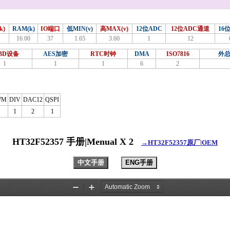
k)
RAM(k)
IO端口
低MIN(v)
高MAX(v)
12位ADC
12位ADC通道
16
16.00
37
1.65
3.60
1
12
BD设备
AES加密
RTC时钟
DMA
ISO7816
外总
1
1
1
6
2
WM
DIV
DAC12
QSPI
1
2
1
HT32F52357 手册|Menual X 2
→HT32F52357原厂|OEM
中文手册
ENG手册