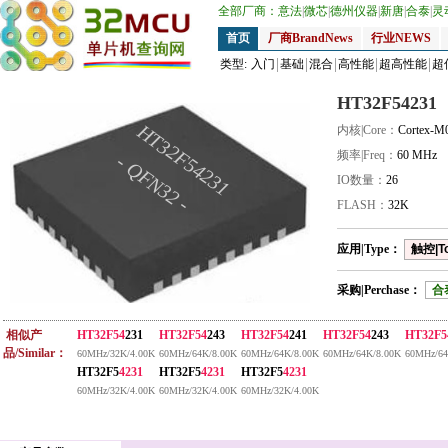
全部厂商：
意法
|
微芯
|
德州仪器
|
新唐
|
合泰
|
灵
首页
厂商BrandNews
行业NEWS
类型:
入门
基础
混合
高性能
超高性能
超
HT32F54231
HT32F54231
内核|Core：
Cortex-M
频率|Freq：
60 MHz
- QFN32 -
IO数量：
26
FLASH：
32K
应用|Type：
触控|T
采购|Perchase：
合
相似产
HT32F54
231
HT32F54
243
HT32F54
241
HT32F54
243
HT32F5
品/Similar：
60MHz/32K/4.00K
60MHz/64K/8.00K
60MHz/64K/8.00K
60MHz/64K/8.00K
60MHz/64
HT32F5
4231
HT32F5
4231
HT32F5
4231
60MHz/32K/4.00K
60MHz/32K/4.00K
60MHz/32K/4.00K