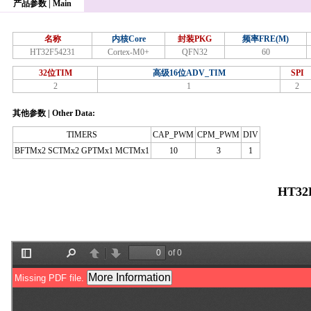
产品参数 | Main
名称
内核Core
封装PKG
频率FRE(M)
HT32F54231
Cortex-M0+
QFN32
60
32位TIM
高级16位ADV_TIM
SPI
2
1
2
其他参数 | Other Data:
TIMERS
CAP_PWM
CPM_PWM
DIV
BFTMx2 SCTMx2 GPTMx1 MCTMx1
10
3
1
HT32