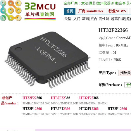
全部厂商：
意法
|
微芯
|
德州仪器
|
新唐
|
合泰
|
灵
首页
厂商BrandNews
行业NEWS
类型:
入门
基础
混合
高性能
超高性能
超
HT32F22366
HT32F22366
内核|Core：
Cortex-M
频率|Freq：
96 MHz
- LQFP64 -
IO数量：
51
FLASH：
256K
应用|Type：
指纹类|
采购|Perchase：
合
相似产
HT32F22
366
HT32F22
366
HT32F22
366
品/Similar：
96MHz/256K/128.00K
96MHz/256K/128.00K
96MHz/256K/128.00K
HT32F1
2366
HT32F1
2366
HT32F1
2366
HT32F1
2366
96MHz/256K/128.00K
96MHz/256K/128.00K
96MHz/256K/128.00K
96MHz/256K/128.