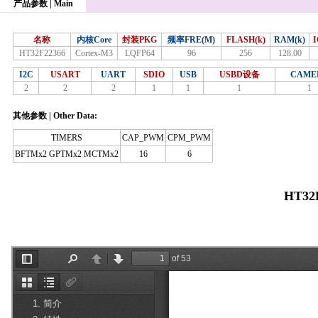
产品参数 | Main
名称
内核Core
封装PKG
频率FRE(M)
FLASH(k)
RAM(k)
HT32F22366
Cortex-M3
LQFP64
96
256
128.00
I2C
USART
UART
SDIO
USB
USBD设备
CAME
2
2
2
1
1
1
1
其他参数 | Other Data:
TIMERS
CAP_PWM
CPM_PWM
BFTMx2 GPTMx2 MCTMx2
16
6
HT32