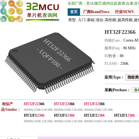
全部厂商：
意法
|
微芯
|
德州仪器
|
新唐
|
合泰
|
灵
首页
厂商BrandNews
行业NEWS
类型:
入门
基础
混合
高性能
超高性能
超
HT32F22366
HT32F22366
内核|Core：
Cortex-M
- LQFP100 -
频率|Freq：
96 MHz
IO数量：
80
FLASH：
256K
应用|Type：
指纹类|
采购|Perchase：
合
相似产
HT32F22
366
HT32F22
366
HT32F22
366
品/Similar：
96MHz/256K/128.00K
96MHz/256K/128.00K
96MHz/256K/128.00K
HT32F1
2366
HT32F1
2366
HT32F2
2366
HT32F1
2366
96MHz/256K/128.00K
96MHz/256K/128.00K
96MHz/256K/128.00K
96MHz/256K/128.