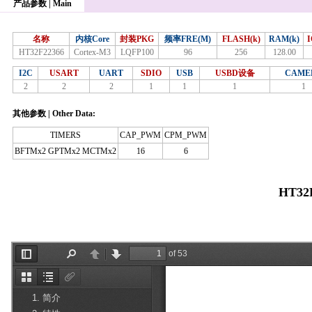
产品参数 | Main
名称
内核Core
封装PKG
频率FRE(M)
FLASH(k)
RAM(k)
HT32F22366
Cortex-M3
LQFP100
96
256
128.00
I2C
USART
UART
SDIO
USB
USBD设备
CAME
2
2
2
1
1
1
1
其他参数 | Other Data:
TIMERS
CAP_PWM
CPM_PWM
BFTMx2 GPTMx2 MCTMx2
16
6
HT32