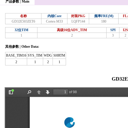
产品参数 | Main
名称
内核Core
封装PKG
频率FRE(M)
FL
GD32E503ZET6
Cortex-M33
LQFP144
180
32位TIM
高级16位ADV_TIM
SPI
I2S
1
2
3
2
其他参数 | Other Data:
BASE_TIM16
SYS_TIM
WDG
SHRTM
2
1
2
1
GD32E