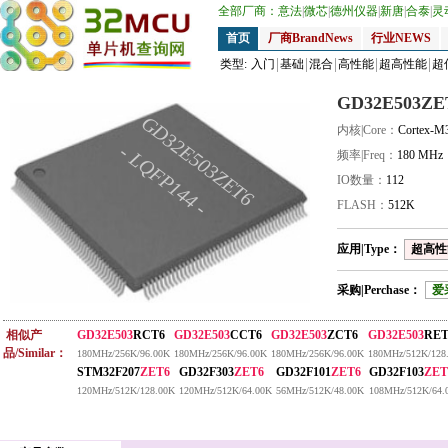
全部厂商：
意法
|
微芯
|
德州仪器
|
新唐
|
合泰
|
灵
首页
厂商BrandNews
行业NEWS
类型:
入门
基础
混合
高性能
超高性能
超
GD32E503ZE
GD32E503ZET6
内核|Core：
Cortex-M
- LQFP144 -
频率|Freq：
180 MHz
IO数量：
112
FLASH：
512K
应用|Type：
超高性能
采购|Perchase：
爱
相似产
GD32E503
RCT6
GD32E503
CCT6
GD32E503
ZCT6
GD32E503
RET
品/Similar：
180MHz/256K/96.00K
180MHz/256K/96.00K
180MHz/256K/96.00K
180MHz/512K/128
STM32F207
ZET6
GD32F303
ZET6
GD32F101
ZET6
GD32F103
ZET
120MHz/512K/128.00K
120MHz/512K/64.00K
56MHz/512K/48.00K
108MHz/512K/64.