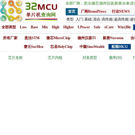
全部厂商：
意法
|
微芯
|
德州仪器
|
新唐
|
合泰
|
灵
首页
厂商BrandNews
行业NEWS
类型:
入门
基础
混合
高性能
超高性能
超
全部类型
Low
Base
Mix
High
Higher
LPower
Safe
xCore
Wire|Ble
所有厂家
意法STM
微芯MicroChip
德州仪器TI
新唐Nuvoton
合
赛元SocMcu
芯圣HolyChip
中颖SinoWealth
航顺HK32
芯片名称
芯片内核
封装类型
频率(M)
F