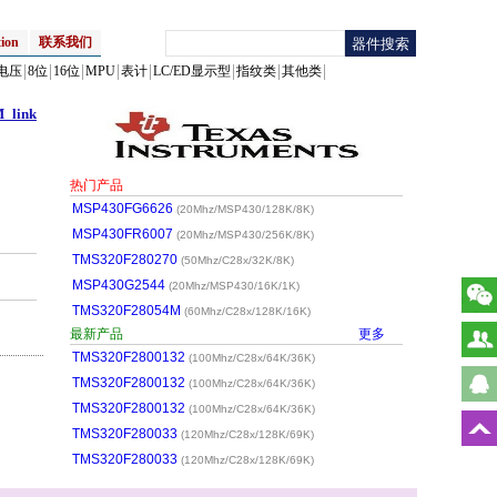
ion
联系我们
电压
8位
16位
MPU
表计
LC/ED显示型
指纹类
其他类
link
热门产品
MSP430FG6626
(20Mhz/MSP430/128K/8K)
MSP430FR6007
(20Mhz/MSP430/256K/8K)
TMS320F280270
(50Mhz/C28x/32K/8K)
MSP430G2544
(20Mhz/MSP430/16K/1K)
TMS320F28054M
(60Mhz/C28x/128K/16K)
最新产品
更多
TMS320F2800132
(100Mhz/C28x/64K/36K)
TMS320F2800132
(100Mhz/C28x/64K/36K)
TMS320F2800132
(100Mhz/C28x/64K/36K)
TMS320F280033
(120Mhz/C28x/128K/69K)
TMS320F280033
(120Mhz/C28x/128K/69K)