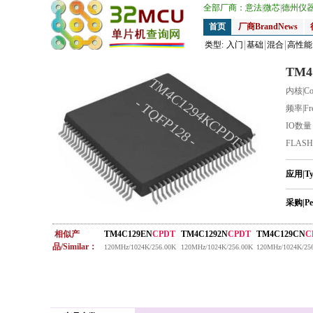
全部厂商：
意法
|
微芯
|
德州仪
首页
厂商BrandNews
类型:
入门
基础
混合
高性能
TM4
TM4C1294KCPDT
内核|Co
- TQFP128 -
频率|Fr
IO数
FLAS
应用|T
采购|Pe
相似产
TM4C129EN
CPDT
TM4C1292N
CPDT
TM4C129CN
C
品/Similar：
120MHz/1024K/256.00K
120MHz/1024K/256.00K
120MHz/1024K/25