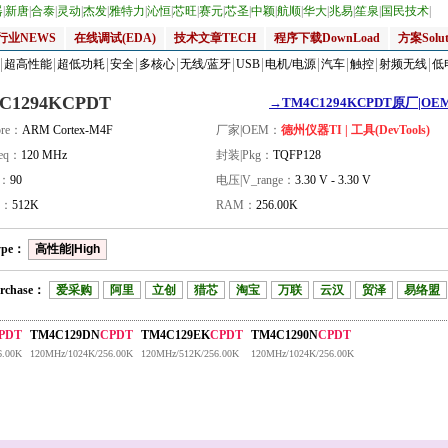
器
|
新唐
|
合泰
|
灵动
|
杰发
|
雅特力
|
沁恒
|
芯旺
|
赛元
|
芯圣
|
中颖
|
航顺
|
华大
|
兆易
|
笙泉
|
国民技术
|
行业NEWS
在线调试(EDA)
技术文章TECH
程序下载DownLoad
方案Solut
超高性能
超低功耗
安全
多核心
无线/蓝牙
USB
电机/电源
汽车
触控
射频无线
低
C1294KCPDT
→TM4C1294KCPDT原厂|OEM_
re：
ARM Cortex-M4F
厂家|OEM：
德州仪器TI | 工具(DevTools)
eq：
120 MHz
封装|Pkg：
TQFP128
量：
90
电压|V_range：
3.30 V - 3.30 V
H：
512K
RAM：
256.00K
ype：
高性能|High
rchase：
爱采购
阿里
立创
猎芯
淘宝
万联
云汉
贸泽
易络盟
PDT
TM4C129DN
CPDT
TM4C129EK
CPDT
TM4C1290N
CPDT
6.00K
120MHz/1024K/256.00K
120MHz/512K/256.00K
120MHz/1024K/256.00K