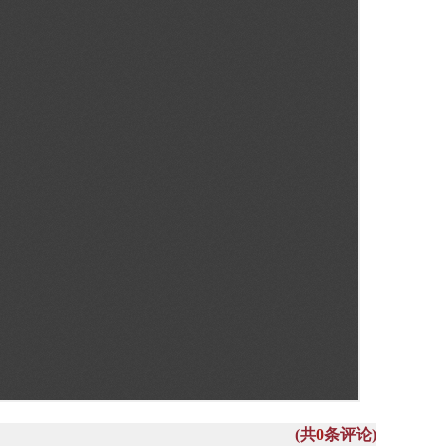
(共
0
条评论)