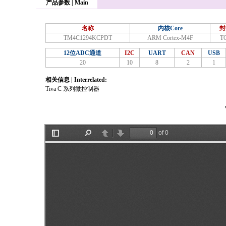
产品参数 | Main
名称
内核Core
封
TM4C1294KCPDT
ARM Cortex-M4F
T
12位ADC通道
I2C
UART
CAN
USB
20
10
8
2
1
相关信息 | Interrelated:
Tiva C 系列微控制器