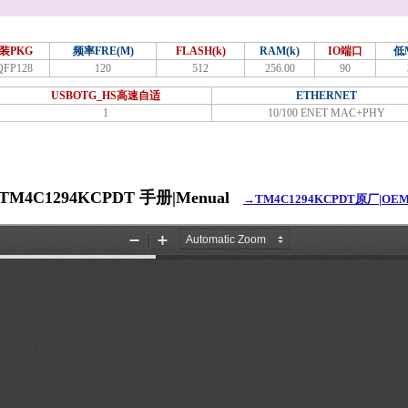
装PKG
频率FRE(M)
FLASH(k)
RAM(k)
IO端口
低M
QFP128
120
512
256.00
90
USBOTG_HS高速自适
ETHERNET
1
10/100 ENET MAC+PHY
TM4C1294KCPDT 手册|Menual
→TM4C1294KCPDT原厂|OE