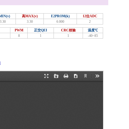
IN(v)
高MAX(v)
E2PROM(k)
12位ADC
3.30
3.30
6.000
2
PWM
正交QEI
CRC校验
温度℃
8
1
1
-40~85
M