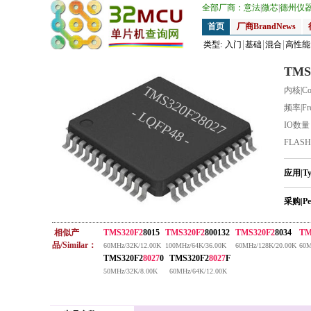
全部厂商：
意法
|
微芯
|
德州仪
首页
厂商BrandNews
类型:
入门
基础
混合
高性能
TMS
TMS320F28027
内核|Co
频率|Fr
- LQFP48 -
IO数
FLAS
应用|T
采购|Pe
相似产
TMS320F2
8015
TMS320F2
800132
TMS320F2
8034
TM
品/Similar：
60MHz/32K/12.00K
100MHz/64K/36.00K
60MHz/128K/20.00K
60M
TMS320F2
8027
0
TMS320F2
8027
F
50MHz/32K/8.00K
60MHz/64K/12.00K