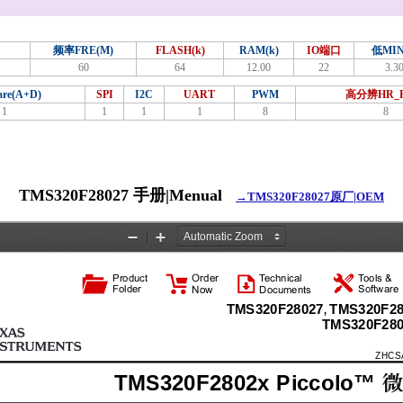
频率FRE(M)
FLASH(k)
RAM(k)
IO端口
低MIN
60
64
12.00
22
3.3
re(A+D)
SPI
I2C
UART
PWM
高分辨HR_
1
1
1
1
8
8
TMS320F28027 手册|Menual
→TMS320F28027原厂|OEM