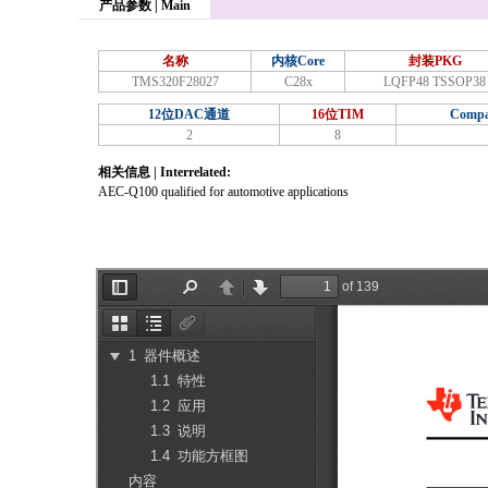
产品参数 | Main
名称
内核Core
封装PKG
TMS320F28027
C28x
LQFP48 TSSOP38
12位DAC通道
16位TIM
Compa
2
8
相关信息 | Interrelated:
AEC-Q100 qualified for automotive applications