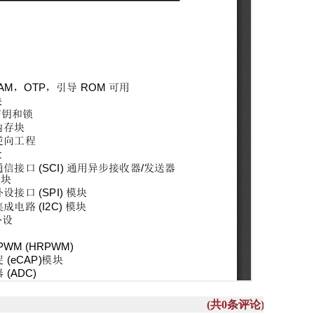
(共
0
条评论)