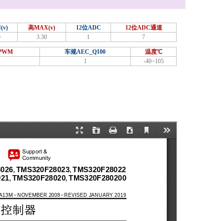
(v)
高MAX(v)
12位ADC
12位ADC通道
0
3.30
1
7
PWM
车规AEC_Q100
温度℃
1
-40~105