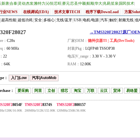
器
|
新唐
|
合泰
|
灵动
|
杰发
|
雅特力
|
沁恒
|
芯旺
|
赛元
|
芯圣
|
中颖
|
航顺
|
华大
|
兆易
|
笙泉
|
国民技术
|
行业NEWS
在线调试(EDA)
技术文章TECH
程序下载DownLoad
方案Solut
超高性能
超低功耗
安全
多核心
无线/蓝牙
USB
电机/电源
汽车
触控
射频无线
低
320F28027
→TMS320F28027原厂|OEM
re：
C28x
厂家|OEM：
德州仪器TI | 工具(DevTools)
eq：
60 MHz
封装|Pkg：
LQFP48 TSSOP38
量：
22
电压|V_range：
3.30 V - 3.30 V
H：
64K
RAM：
12.00K
ype：
入门|Low
汽车|AutoMob
rchase：
爱采购
阿里
立创
猎芯
淘宝
万联
云汉
贸泽
易络盟
S320F2
8054F
TMS320F2
8374S
TMS320F2
800157
Hz/128K/16.00K
200MHz/512K/132.00K
120MHz/256K/36.00K