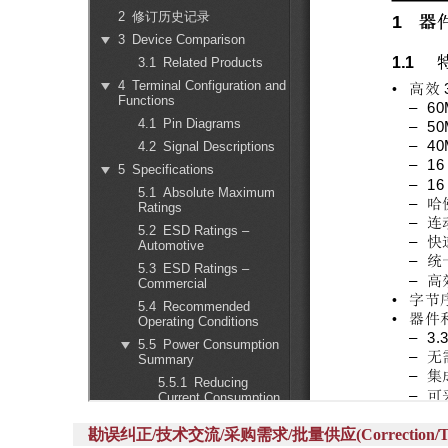
勘误纠正/技术交流/采购需求/批量供应(Correction/Technic