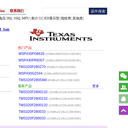
ion
联系我们
电压
8位
16位
MPU
表计
LC/ED显示型
指纹类
其他类
_link
热门产品
MSP430FG6626
(20Mhz/MSP430/128K/8K)
MSP430FR6007
(20Mhz/MSP430/256K/8K)
TMS320F280270
(50Mhz/C28x/32K/8K)
MSP430G2544
(20Mhz/MSP430/16K/1K)
TMS320F28054M
(60Mhz/C28x/128K/16K)
最新产品
更多
TMS320F2800132
(100Mhz/C28x/64K/36K)
TMS320F2800132
(100Mhz/C28x/64K/36K)
TMS320F2800132
(100Mhz/C28x/64K/36K)
TMS320F280033
(120Mhz/C28x/128K/69K)
TMS320F280033
(120Mhz/C28x/128K/69K)