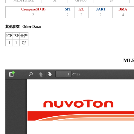
ML51TD1AE
51
QFN33
24
Compare(A+D)
SPI
I2C
UART
DMA
2
2
2
2
4
其他参数 | Other Data:
ICP
ISP
量产
1
1
Q2
ML5