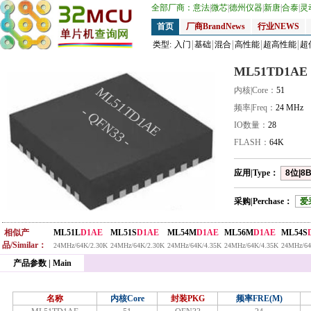
全部厂商：
意法
|
微芯
|
德州仪器
|
新唐
|
合泰
|
灵
首页
厂商BrandNews
行业NEWS
类型:
入门
基础
混合
高性能
超高性能
超
ML51TD1AE
ML51TD1AE
内核|Core：
51
频率|Freq：
24 MHz
- QFN33 -
IO数量：
28
FLASH：
64K
应用|Type：
8位|8B
采购|Perchase：
爱
相似产
ML51L
D1AE
ML51S
D1AE
ML54M
D1AE
ML56M
D1AE
ML54S
品/Similar：
24MHz/64K/2.30K
24MHz/64K/2.30K
24MHz/64K/4.35K
24MHz/64K/4.35K
24MHz/64
产品参数 | Main
名称
内核Core
封装PKG
频率FRE(M)