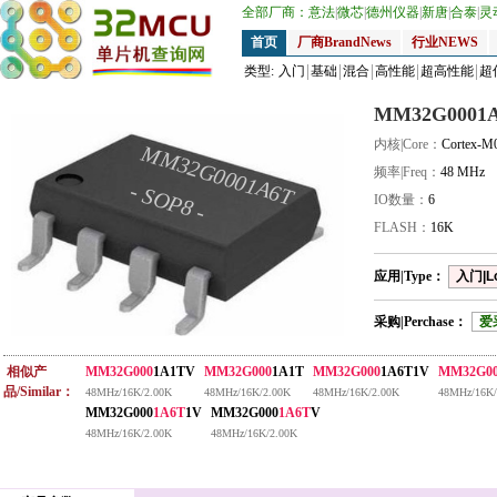
全部厂商：
意法
|
微芯
|
德州仪器
|
新唐
|
合泰
|
灵
首页
厂商BrandNews
行业NEWS
类型:
入门
基础
混合
高性能
超高性能
超
MM32G0001
内核|Core：
Cortex-M
MM32G0001A6T
频率|Freq：
48 MHz
- SOP8 -
IO数量：
6
FLASH：
16K
应用|Type：
入门|L
采购|Perchase：
爱
相似产
MM32G000
1A1TV
MM32G000
1A1T
MM32G000
1A6T1V
MM32G0
品/Similar：
48MHz/16K/2.00K
48MHz/16K/2.00K
48MHz/16K/2.00K
48MHz/16K/
MM32G000
1A6T
1V
MM32G000
1A6T
V
48MHz/16K/2.00K
48MHz/16K/2.00K