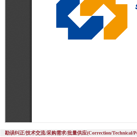
勘误纠正/技术交流/采购需求/批量供应(Correction/Technical/Perch