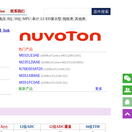
ion
联系我们
电压
8位
16位
MPU
表计
LC/ED显示型
指纹类
其他类
link
热门产品
M032LE3AE
(48Mhz/Cortex-M0/128K/16K)
M2351ZIAAE
(64Mhz/Cortex-M23/512K/96K)
N76E003AT20
(16Mhz/51/18K/1K)
MS51XB9AE
(24Mhz/51/16K/1K)
MS51FC0AE
(24Mhz/51/32K/1K)
最新产品
更多
X(v)
12位ADC
12位ADC通道
16位TIM