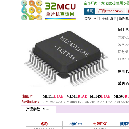
全部厂商：
意法
|
微芯
|
德州仪
首页
厂商BrandNews
类型:
入门
基础
混合
高性能
ML5
ML54MD1AE
内核|Co
频率|Fr
- LQFP44 -
IO数
FLAS
应用|T
采购|Pe
相似产
ML51T
D1AE
ML51L
D1AE
ML54S
D1AE
ML56S
D
品/Similar：
24MHz/64K/2.30K
24MHz/64K/2.30K
24MHz/64K/4.35K
24MHz/64K/
产品参数 | Main
名称
内核Core
封装PKG
频率F