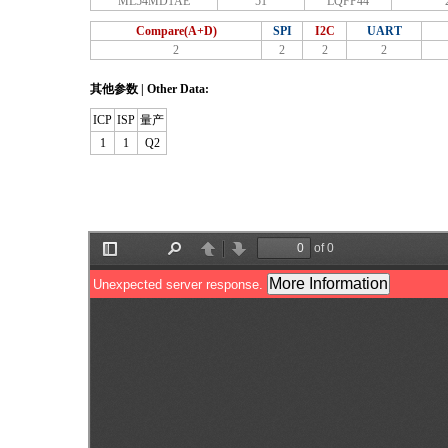
ML54MD1AE
51
LQFP44
Compare(A+D)
SPI
I2C
UART
2
2
2
2
其他参数 | Other Data:
ICP
ISP
量产
1
1
Q2