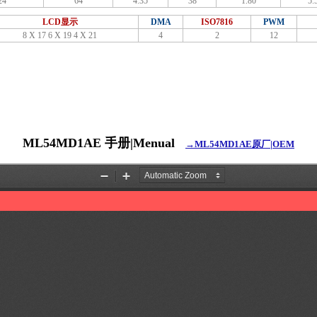
24
64
4.35
38
1.80
5.
LCD显示
DMA
ISO7816
PWM
8 X 17 6 X 19 4 X 21
4
2
12
ML54MD1AE 手册|Menual
→ML54MD1AE原厂|OEM