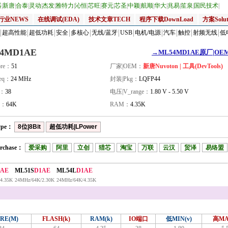
器
|
新唐
|
合泰
|
灵动
|
杰发
|
雅特力
|
沁恒
|
芯旺
|
赛元
|
芯圣
|
中颖
|
航顺
|
华大
|
兆易
|
笙泉
|
国民技术
|
行业NEWS
在线调试(EDA)
技术文章TECH
程序下载DownLoad
方案Solut
超高性能
超低功耗
安全
多核心
无线/蓝牙
USB
电机/电源
汽车
触控
射频无线
低
4MD1AE
→ML54MD1AE原厂|OEM_
re：
51
厂家|OEM：
新唐Nuvoton | 工具(DevTools)
eq：
24 MHz
封装|Pkg：
LQFP44
量：
38
电压|V_range：
1.80 V - 5.50 V
H：
64K
RAM：
4.35K
ype：
8位|8Bit
超低功耗|LPower
rchase：
爱采购
阿里
立创
猎芯
淘宝
万联
云汉
贸泽
易络盟
1AE
ML51S
D1AE
ML54L
D1AE
4.35K
24MHz/64K/2.30K
24MHz/64K/4.35K
RE(M)
FLASH(k)
RAM(k)
IO端口
低MIN(v)
高MA