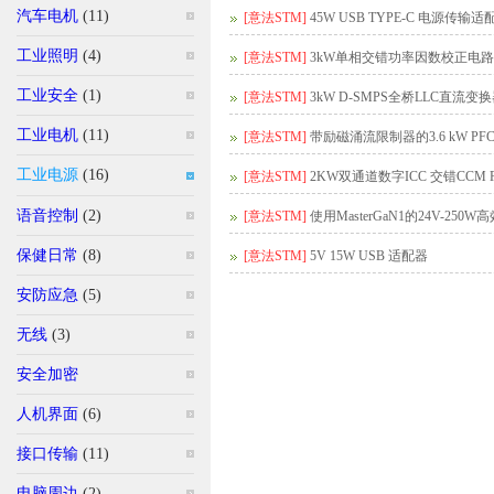
汽车电机
(11)
[意法STM]
45W USB TYPE-C 电源传输适
工业照明
(4)
[意法STM]
3kW单相交错功率因数校正电路
工业安全
(1)
[意法STM]
3kW D-SMPS全桥LLC直流变
工业电机
(11)
[意法STM]
带励磁涌流限制器的3.6 kW PF
工业电源
(16)
[意法STM]
2KW双通道数字ICC 交错CCM 
语音控制
(2)
[意法STM]
使用MasterGaN1的24V-25
保健日常
(8)
[意法STM]
5V 15W USB 适配器
安防应急
(5)
无线
(3)
安全加密
人机界面
(6)
接口传输
(11)
电脑周边
(2)