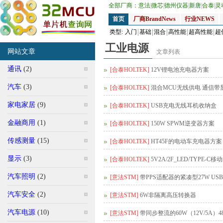
全部厂商：
意法
|
微芯
|
德州仪器
|
新唐
|
合泰
|
灵
首页
厂商BrandNews
行业NEWS
类型:
入门
基础
混合
高性能
超高性能
超
工业电源
网站文章
文章列表
通讯
(2)
[合泰HOLTEK]
12V锂电池充电器方案
汽车
(3)
[合泰HOLTEK]
混合MCU无线供电 通信带
家电家居
(9)
[合泰HOLTEK]
USB充电无线耳机收纳盒
金融商用
(1)
[合泰HOLTEK]
150W SPWM逆变器方案
传感测量
(15)
[合泰HOLTEK]
HT45F的电动车充电器方案
显示
(3)
[合泰HOLTEK]
5V2A/2F_LED/TYPE-C
汽车照明
(2)
[意法STM]
带PPS适配器的紧凑型27W USB T
汽车安全
(2)
[意法STM]
6W非隔离高压转换器
汽车电源
(10)
[意法STM]
带同步整流的60W（12V/5A）